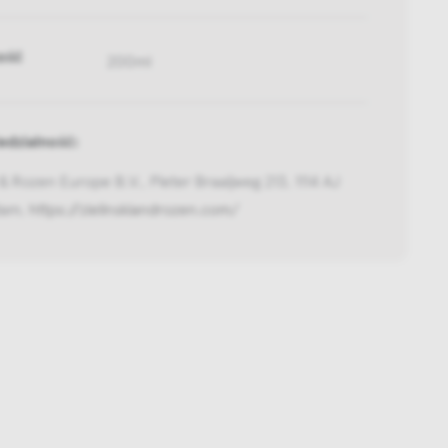
ość
200ml
dzialność:
i & Rozen Europe B.V., Pieter Braaijweg 213, 1114 AJ
dam,
https://zielinskiandrozen.com/