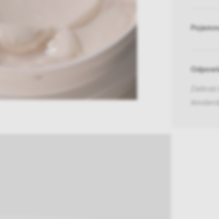
Pojemn
Odpowie
Zielinsk
Amster