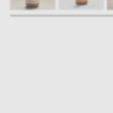
Bądźmy w kontakcie
N
shop online