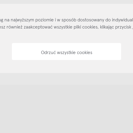
Salony stacjo
sług na najwyższym poziomie i w sposób dostosowany do indywidua
Kontakt
Regulamin
Regulamin voucherów
Pol
ożesz również zaakceptować wszystkie pliki cookies, klikając przyc
Odrzuć wszystkie cookies