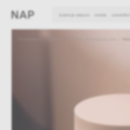
kolekcje własne
meble
oświetlen
Strona główna
Łazienka
Kosmetyki
Pielęgnacja ciała
Bals