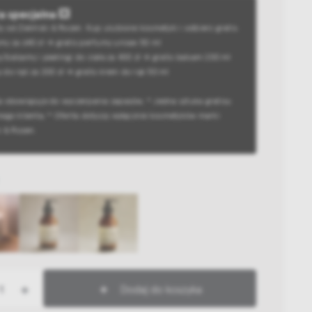
a specjalna 💥
y od Zieliński & Rozen. Kup ulubione kosmetyki i odbierz gratis:
my za 640 zł → gratis perfumy unisex 50 ml
/balsamy i peelingi do ciała za 400 zł → gratis balsam 200 ml
 do rąk za 200 zł → gratis krem do rąk 50 ml
a obowiązuje do wyczerpania zapasów; * Jedna sztuka gratisu
nego klienta; * Oferta dotyczy wyłącznie kosmetyków marki
ki & Rozen.
+
Dodaj do koszyka