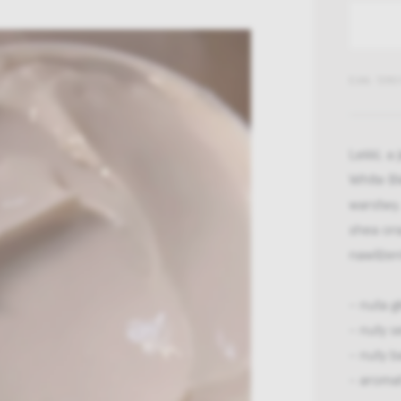
EAN: 72901
Lekki, a
White Bl
warstwy.
shea ora
nawilżen
- nuta 
- nuty se
- nuty ba
- aromat