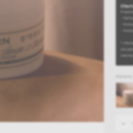
Ofert
Prezent
- Perfu
- Kremy
- Kremy
* Ofert
dla jed
Zielińs
Warianty
-