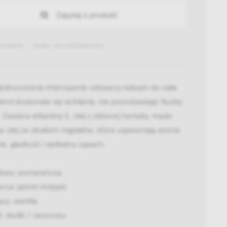
Zapytaj o produkt
16440118
Indeks: bcrm00200p015z1
 jednocześnie intensywnie odżywczy balsam do ciała
end doskonale się wchłania, nie pozostawiając tłustej
 Zawiera witaminę E, olej z zielonej herbaty, masło
z olej ze słodkich migdałów, które zapewniają skórze
ie, gładkość i delikatny zapach.
głowy: pomarańcza;
rca: jaśmin indyjski;
zy: wanilia;
: słodki / owocowy.