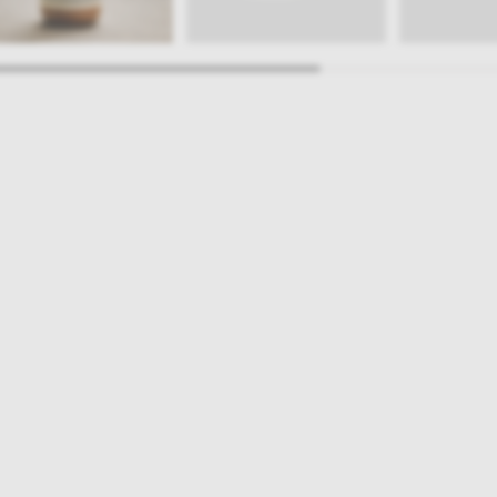
ajlepsze inspiracje i promocje na wyciągnięcie ręki, zapisz się już dzisiaj
p