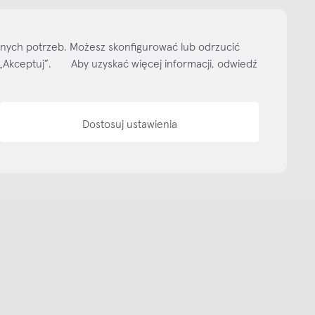
narne
Showroom NAP Żoliborz
NAP contract
NAP magazine
NAP studio
lnych potrzeb. Możesz skonfigurować lub odrzucić
ityka prywatności
Media bank
Warunki sprzedaży
Wzornik tkanin
O nas
isk „Akceptuj”. Aby uzyskać więcej informacji, odwiedź
Dostosuj ustawienia