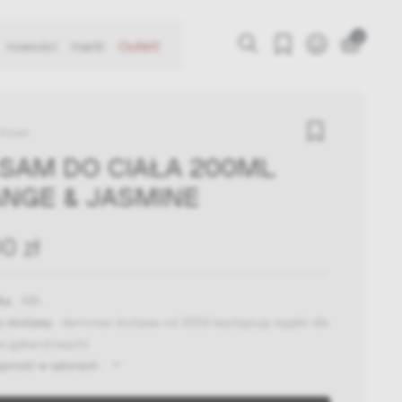
0
nowości
marki
Outlet!
& Rozen
SAM DO CIAŁA 200ML
NGE & JASMINE
0 zł
ka:
48h
y dostawy:
darmowa dostawa od 300zł
(występują wyjątki dla
w gabarytowych)
ępność w salonach