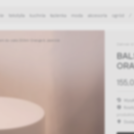
ie
tekstylia
kuchnia
łazienka
moda
akcesoria
ogród
/
am do ciała 200ml Orange & Jasmine
Zielinski 
BAL
ORA
155,0
Wysył
Koszt
produktó
Dost