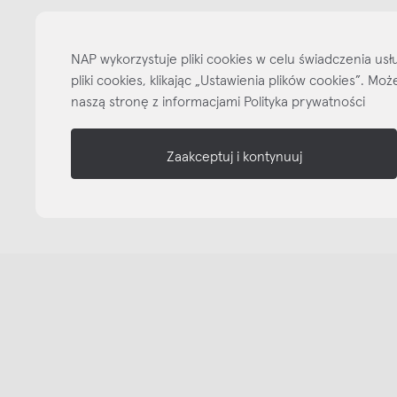
NAP
NAP wykorzystuje pliki cookies w celu świadczenia u
informacje
pliki cookies, klikając „Ustawienia plików cookies”. M
naszą stronę z informacjami Polityka prywatności
nasze media
Zaakceptuj i kontynuuj
Copyright © NAP, 2025. All rights reserved
Made with 🫐