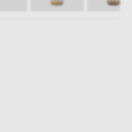
Subskrybuj
NEWSLETTER
 do naszego cyklicznego newslettera!
on-pt: 9.00-17.00
tel. 502 264 081
tel. 500 008 185
online@nap.com.pl