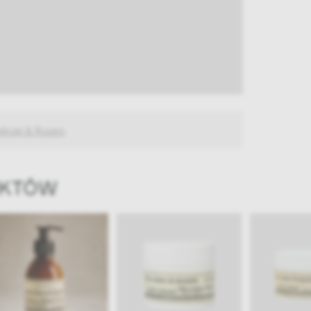
elinski & Rozen
UKTÓW