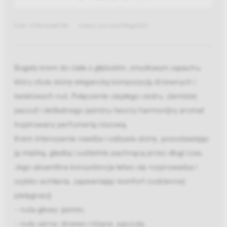
EAN: 7290116440798
Indeks: bcrm00195g009z1
Bogaty krem do ciała o głębokim, zmysłowym zapachu,
który otula skórę elegancką kompozycją drzewnych i
kwiatowych nut. Połączenie ciepłego cedru, ziemistej
paczuli i delikatnego jaśminu tworzy harmonijny aromat
inspirowany perfumerią niszową.
Krem intensywnie nawilża i odżywia skórę, pozostawiając
ją miękką, gładką i subtelnie pachnącą przez długi czas.
Jego aksamitna konsystencja łatwo się rozprowadza i
szybko wchłania, zapewniając komfort codziennej
pielęgnacji.
- nuta głowy: jaśmin;
- nuty serca: drzewo różane, paczula;