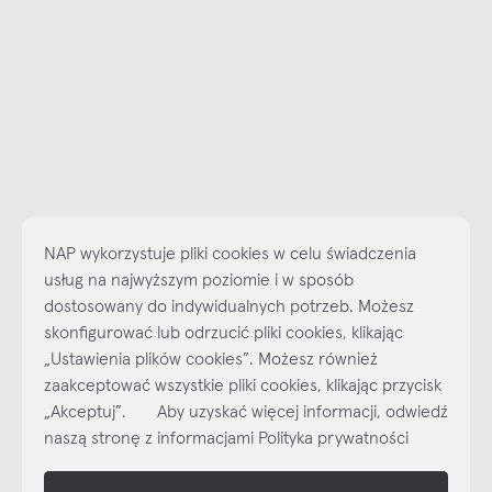
NAP wykorzystuje pliki cookies w celu świadczenia
usług na najwyższym poziomie i w sposób
dostosowany do indywidualnych potrzeb. Możesz
skonfigurować lub odrzucić pliki cookies, klikając
„Ustawienia plików cookies”. Możesz również
Najlepsze inspiracje i promocje na wyciągnięcie ręki, zapisz się już
zaakceptować wszystkie pliki cookies, klikając przycisk
dzisiaj do naszego cyklicznego newslettera!
„Akceptuj”. Aby uzyskać więcej informacji, odwiedź
Subskrybuj
NEWSLETTER
naszą stronę z informacjami Polityka prywatności