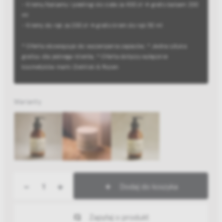
- Kremy/balsamy i peelingi do ciała za 400 zł → gratis balsam 200
ml
- Kremy do rąk za 200 zł → gratis krem do rąk 50 ml
* Oferta obowiązuje do wyczerpania zapasów; * Jedna sztuka
gratisu dla jednego klienta; * Oferta dotyczy wyłącznie
kosmetyków marki Zieliński & Rozen.
Warianty
-
+
Dodaj do koszyka
Zapytaj o produkt