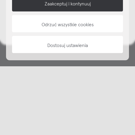
shop online
Zaakceptuj i kontynuuj
NAP
Odrzuć wszystkie cookies
informacje
Dostosuj ustawienia
Copyright © NAP, 2025. All rights reserved
Made with 🫐