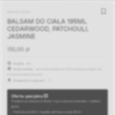
Zielinski & Rozen
BALSAM DO CIAŁA 195ML
CEDARWOOD, PATCHOULI,
JASMINE
155,00 zł
Wysyłka:
48h
Koszty dostawy:
darmowa dostawa od 300zł
(występują wyjątki dla
produktów gabarytowych)
Dostępność w salonach
Oferta specjalna 💥
Prezenty od Zieliński & Rozen. Kup ulubione kosmetyki i odbierz
gratis:
- Perfumy za 640 zł → gratis perfumy unisex 50 ml