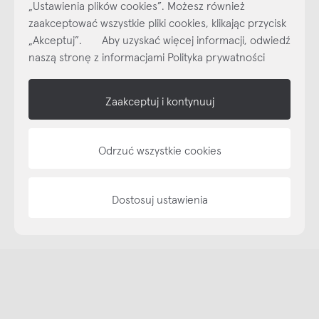
„Ustawienia plików cookies”. Możesz również
zaakceptować wszystkie pliki cookies, klikając przycisk
shop online
„Akceptuj”. Aby uzyskać więcej informacji, odwiedź
naszą stronę z informacjami Polityka prywatności
NAP
Zaakceptuj i kontynuuj
informacje
Odrzuć wszystkie cookies
Dostosuj ustawienia
Copyright © NAP, 2025. All rights reserved
Made with 🫐