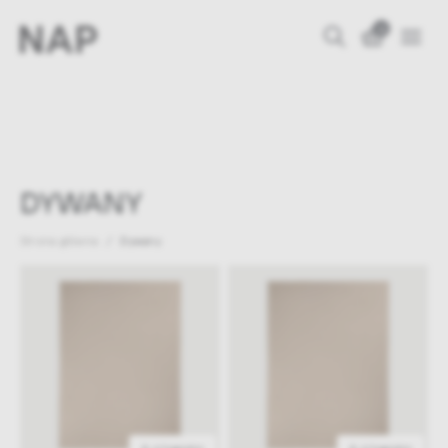
0
DYWANY
Strona główna
Dywany