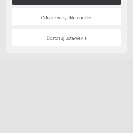
NAP
Odrzuć wszystkie cookies
informacje
Dostosuj ustawienia
Copyright © NAP, 2025. All rights reserved
Made with 🫐