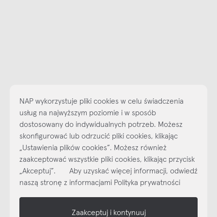
NAP wykorzystuje pliki cookies w celu świadczenia
usług na najwyższym poziomie i w sposób
dostosowany do indywidualnych potrzeb. Możesz
skonfigurować lub odrzucić pliki cookies, klikając
„Ustawienia plików cookies”. Możesz również
Najlepsze inspiracje i promocje na wyciągnięcie ręki, zapisz się już
dzisiaj do naszego cyklicznego newslettera!
zaakceptować wszystkie pliki cookies, klikając przycisk
„Akceptuj”. Aby uzyskać więcej informacji, odwiedź
Subskrybuj
NEWSLETTER
naszą stronę z informacjami Polityka prywatności
shop online
Zaakceptuj i kontynuuj