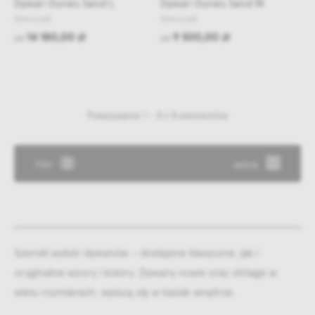
Dywan Dunes Sand L
Dywan Dunes Sand M
Ethnicraft
Ethnicraft
14 180,00 zł
9 500,00 zł
od
od
Pokazywanie 1 - 8 z 8 elementów
Filtr
widok
Szeroki wybór dywanów - dostępne klasyczne, jak i
oryginalne wzory i kolory. Dywany nowe oraz vintage w
wielu rozmiarach, wpiszą się w każde wnętrze.