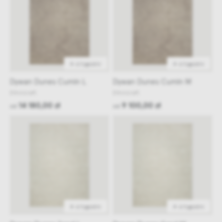
4-6 tygodni
4-6 tygodni
Dywan Dunes Cumin L
Dywan Dunes Cumin M
Ethnicraft
Ethnicraft
14 180,00 zł
9 100,00 zł
od
od
4-6 tygodni
4-6 tygodni