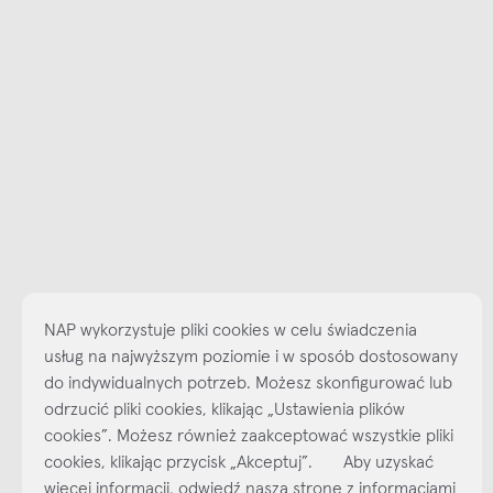
NAP wykorzystuje pliki cookies w celu świadczenia
usług na najwyższym poziomie i w sposób dostosowany
Najlepsze inspiracje i promocje na wyciągnięcie ręki, zapisz się już
do indywidualnych potrzeb. Możesz skonfigurować lub
dzisiaj do naszego cyklicznego newslettera!
odrzucić pliki cookies, klikając „Ustawienia plików
Subskrybuj
NEWSLETTER
cookies”. Możesz również zaakceptować wszystkie pliki
cookies, klikając przycisk „Akceptuj”. Aby uzyskać
więcej informacji, odwiedź naszą stronę z informacjami
shop online