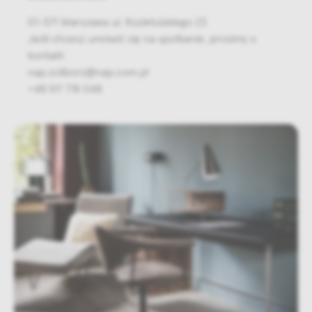
01-571 Warszawa ul. Kozietulskiego 23
Jeśli chcesz umówić się na spotkanie, prosimy o
kontakt:
nap.zoliborz@nap.com.pl
+48 517 774 048