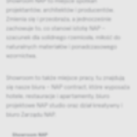
projektantów, architektów i producentów.
Zmienia się i przeobraża, a jednocześnie
zachowuje to, co stanowi istotę NAP –
szacunek dla solidnego rzemiosła, miłość do
naturalnych materiałów i ponadczasowego
wzornictwa.
Showroom to także miejsce pracy, tu znajdują
się nasze biura – NAP contract, które wyposaża
hotele, restauracje i apartamenty, biuro
projektowe NAP studio oraz dział kreatywny i
biuro Zarządu NAP.
Showroom NAP