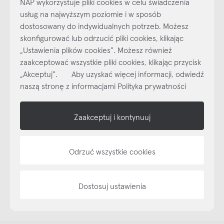
NAP wykorzystuje pliki cookies w celu świadczenia
usług na najwyższym poziomie i w sposób
dostosowany do indywidualnych potrzeb. Możesz
skonfigurować lub odrzucić pliki cookies, klikając
„Ustawienia plików cookies”. Możesz również
Najlepsze inspiracje i promocje na wyciągnięcie ręki, zapisz się już
zaakceptować wszystkie pliki cookies, klikając przycisk
dzisiaj do naszego cyklicznego newslettera!
„Akceptuj”. Aby uzyskać więcej informacji, odwiedź
Subskrybuj
NEWSLETTER
naszą stronę z informacjami Polityka prywatności
shop online
Zaakceptuj i kontynuuj
NAP
Odrzuć wszystkie cookies
informacje
Dostosuj ustawienia