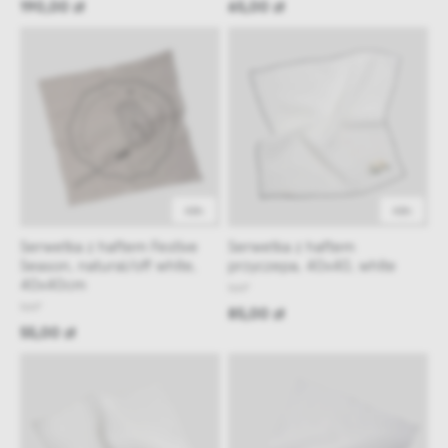
190,00 zł
65,00 zł
48h
48h
Serwetka z haftem Festive
Serwetka z haftem
Season, natural/off white,
przyczepa, 40x40, white
40x40cm
NAP
NAP
85,00 zł
55,00 zł