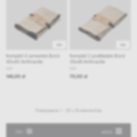
48h
48h
Komplet 4 serwetek Bord
Komplet 2 podkładek Bord
40x40 Anthracite
35x48 Anthracite
NAP
NAP
145,00 zł
70,00 zł
Pokazywanie 1 - 20 z 20 elementów
Filtr
widok