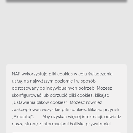
NAP wykorzystuje pliki cookies w celu świadczenia
usług na najwyższym poziomie i w sposób
dostosowany do indywidualnych potrzeb. Możesz
skonfigurować lub odrzucić pliki cookies, klikając
Najlepsze inspiracje i promocje na wyciągnięcie ręki, zapisz się już
„Ustawienia plików cookies”. Możesz również
dzisiaj do naszego cyklicznego newslettera!
zaakceptować wszystkie pliki cookies, klikając przycisk
Subskrybuj
NEWSLETTER
„Akceptuj”. Aby uzyskać więcej informacji, odwiedź
naszą stronę z informacjami Polityka prywatności