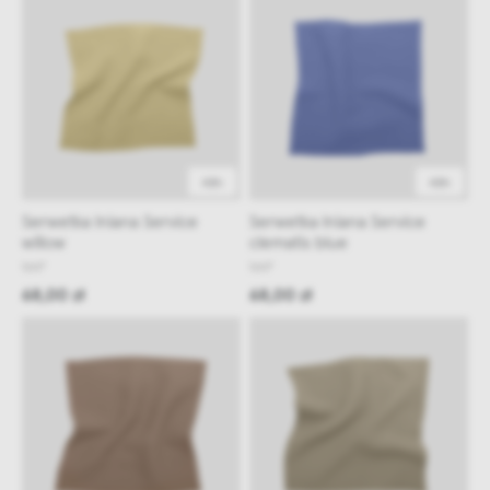
48h
48h
Serwetka lniana Service
Serwetka lniana Service
willow
clematis blue
NAP
NAP
68,00 zł
68,00 zł