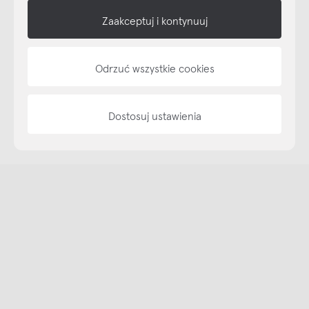
shop online
Zaakceptuj i kontynuuj
NAP
informacje
Odrzuć wszystkie cookies
Dostosuj ustawienia
Copyright © NAP, 2025. All rights reserved
Made with 🫐