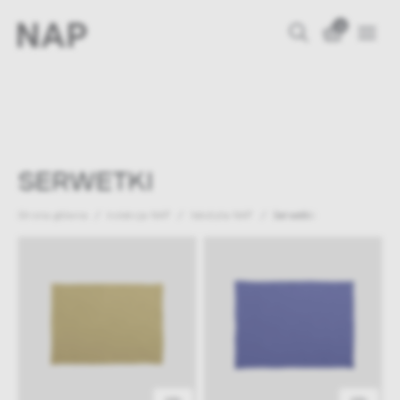
0
SERWETKI
Strona główna
kolekcja NAP
tekstylia NAP
Serwetki