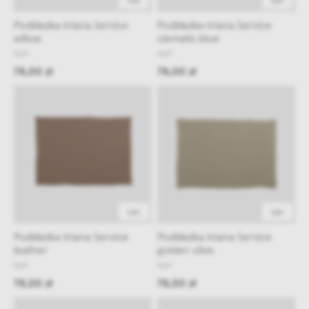
48h
48h
Podkładka lniana Service
Podkładka lniana Service
willow
clematis blue
NAP
NAP
78,00 zł
78,00 zł
48h
48h
Podkładka lniana Service
Podkładka lniana Service
leather
golden olive
NAP
NAP
78,00 zł
78,00 zł