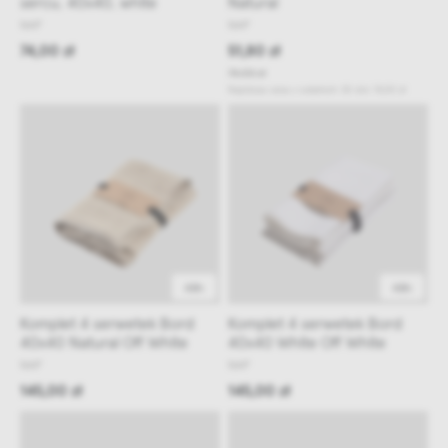
sercu, 40x40, white
Natural
NAP
NAP
74,00 zł
51,80 zł
74,00 zł
Najniższa cena z ostatnich 30 dni:
74,00 zł
48h
48h
Komplet 4 serwetek Bord
Komplet 4 serwetek Bord
40x40 Natural Off White
40x40 White Off White
NAP
NAP
145,00 zł
145,00 zł