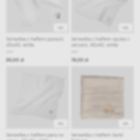
48h
48h
Serwetka z haftem parasol,
Serwetka z haftem rączka z
40x40, white
sercem, 40x40, white
NAP
NAP
85,00 zł
74,00 zł
48h
48h
Serwetka z haftem para na
Serwetka z haftem Sanki