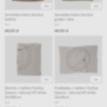
48h
48h
Serwetka lniana Service
Serwetka lniana Service
leather
golden olive
NAP
NAP
68,00 zł
68,00 zł
48h
48h
Bieżnik z haftem Festive
Podkładka z haftem Festive
Season, natural/off white,
Season, natural/off white,
50x180cm
35x48cm
NAP
NAP