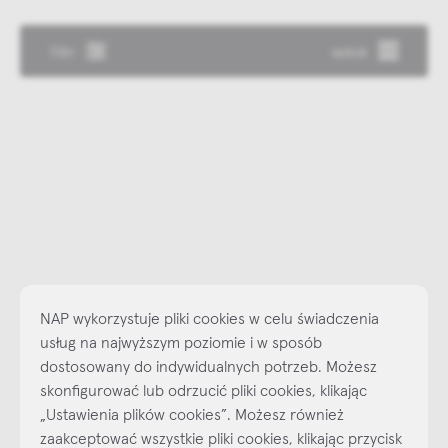
Filtr
widok
NAP wykorzystuje pliki cookies w celu świadczenia
usług na najwyższym poziomie i w sposób
dostosowany do indywidualnych potrzeb. Możesz
skonfigurować lub odrzucić pliki cookies, klikając
Najlepsze inspiracje i promocje na wyciągnięcie ręki, zapisz się już
dzisiaj do naszego cyklicznego newslettera!
„Ustawienia plików cookies”. Możesz również
zaakceptować wszystkie pliki cookies, klikając przycisk
Subskrybuj
NEWSLETTER