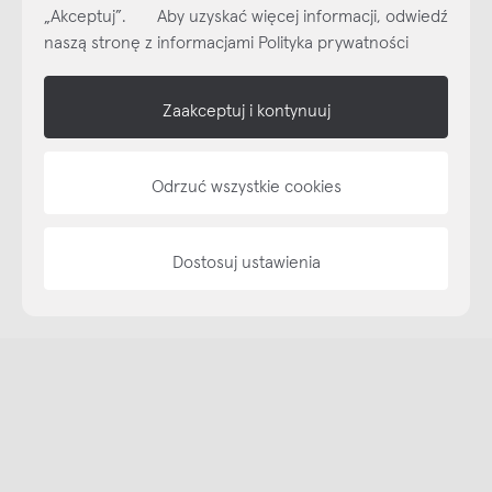
„Akceptuj”. Aby uzyskać więcej informacji, odwiedź
naszą stronę z informacjami Polityka prywatności
shop online
Zaakceptuj i kontynuuj
NAP
informacje
Odrzuć wszystkie cookies
Dostosuj ustawienia
Copyright © NAP, 2025. All rights reserved
Made with 🫐