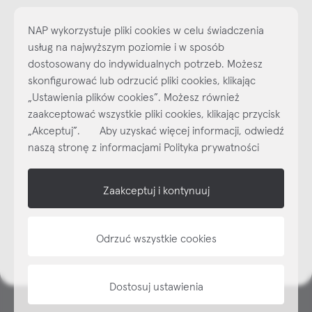
NAP wykorzystuje pliki cookies w celu świadczenia
usług na najwyższym poziomie i w sposób
dostosowany do indywidualnych potrzeb. Możesz
skonfigurować lub odrzucić pliki cookies, klikając
„Ustawienia plików cookies”. Możesz również
Najlepsze inspiracje i promocje na wyciągnięcie ręki, zapisz się już
zaakceptować wszystkie pliki cookies, klikając przycisk
dzisiaj do naszego cyklicznego newslettera!
„Akceptuj”. Aby uzyskać więcej informacji, odwiedź
Subskrybuj
NEWSLETTER
naszą stronę z informacjami Polityka prywatności
shop online
Zaakceptuj i kontynuuj
NAP
Odrzuć wszystkie cookies
informacje
Dostosuj ustawienia