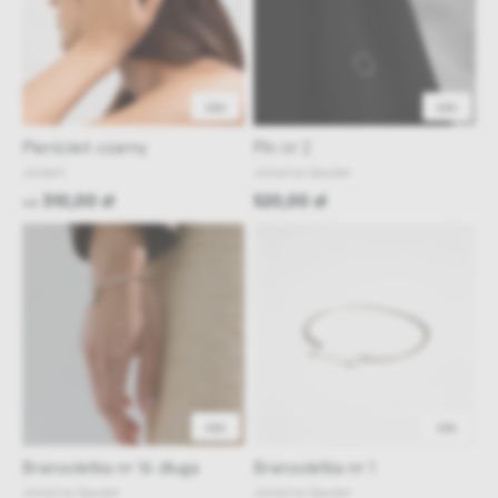
48h
48h
Pierścień czarny
Pin nr 2
Joidart
Johanna Gauder
310,00 zł
520,00 zł
od
48h
48h
Bransoletka nr 16 długa
Bransoletka nr 1
Johanna Gauder
Johanna Gauder