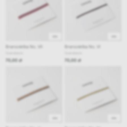
48h
48h
Bransoletka No. VII
Bransoletka No. VI
Guanabana
Guanabana
70,00 zł
70,00 zł
48h
48h