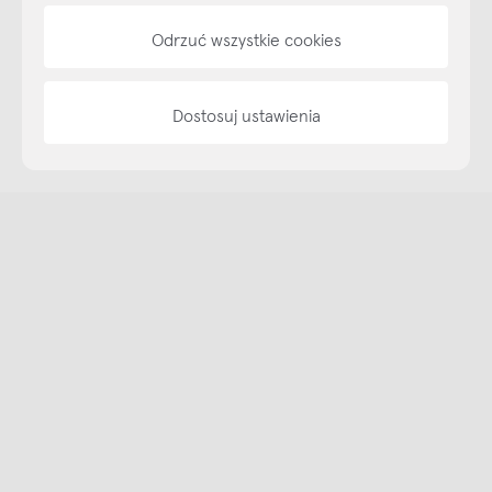
Odrzuć wszystkie cookies
Dostosuj ustawienia
Copyright © NAP, 2025. All rights reserved
Made with 🫐