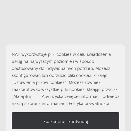
NAP wykorzystuje pliki cookies w celu świadczenia
usług na najwyższym poziomie i w sposób
Najlepsze inspiracje i promocje na wyciągnięcie ręki, zapisz się już
dostosowany do indywidualnych potrzeb. Możesz
dzisiaj do naszego cyklicznego newslettera!
skonfigurować lub odrzucić pliki cookies, klikając
Subskrybuj
NEWSLETTER
„Ustawienia plików cookies”. Możesz również
zaakceptować wszystkie pliki cookies, klikając przycisk
„Akceptuj”. Aby uzyskać więcej informacji, odwiedź
shop online
naszą stronę z informacjami Polityka prywatności
NAP
Zaakceptuj i kontynuuj
informacje