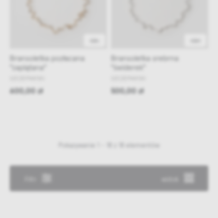
48h
48H
Bransoletka pozłacana
Bransoletka srebrna
"zaplątana"
"świderek"
SZCZEPAN'SKI
SZCZEPAN'SKI
600,00 zł
500,00 zł
Pokazywanie 1 - 18 z 18 elementów
Filtr
widok