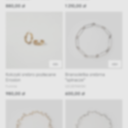
880,00 zł
1 210,00 zł
48h
48H
Kolczyki srebro pozłacane
Bransoletka srebrna
Erosion
"spinacze"
Fumme
SZCZEPAN'SKI
980,00 zł
600,00 zł