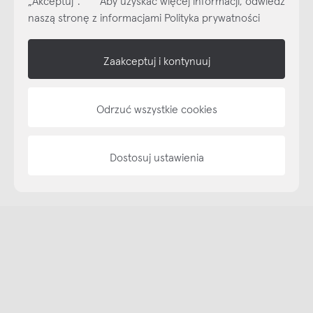
Subskrybuj
NEWSLETTER
naszą stronę z informacjami Polityka prywatności
shop online
Zaakceptuj i kontynuuj
NAP
Odrzuć wszystkie cookies
informacje
Dostosuj ustawienia
Copyright © NAP, 2025. All rights reserved