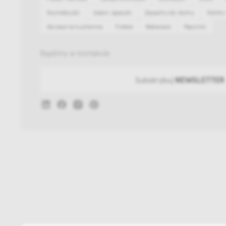
Kosmetyczki
Szale i apaszki
Zapachy do domu
Kołdry
Akcesoria kuchenne
Fotele
Materace
Ręczniki
Bądźmy w kontakcie
Subskrybuj
NEWSLETTER
Bądźmy w kontakcie
N
shop online
NAP