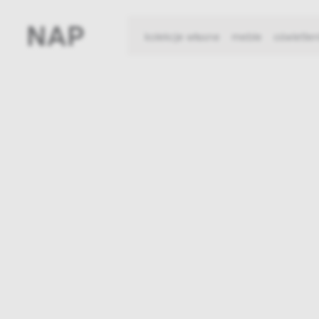
kolekcje własne
meble
oświetlen