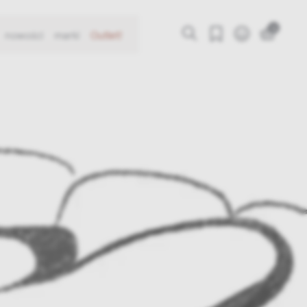
0
nowości
marki
Outlet!