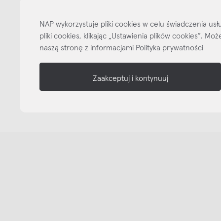
informacje
NAP wykorzystuje pliki cookies w celu świadczenia u
nasze media
pliki cookies, klikając „Ustawienia plików cookies”. M
naszą stronę z informacjami Polityka prywatności
Zaakceptuj i kontynuuj
Copyright © NAP, 2025. All rights reserved
Made with 🫐