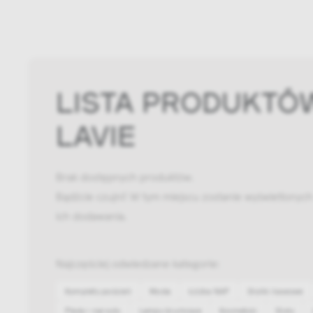
LISTA PRODUKTÓ
LAVIE
Brak dostępnych produktów.
Bądźcie czujni! W tym miejscu zostanie wyświetlonyc
ich dodawania.
Najczęściej odwiedzane kategorie:
Komplety pościeli
Moda
Łóżka NAP
Stoliki kawowe
Pledy i narzuty
Lampy biurkowe
Kosmetyki
Stoły