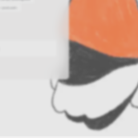
 i poduszki
ajlepsze inspiracje i promocje na wyciągnięcie ręki, zapisz się już dzisiaj
p
Salony stacjo