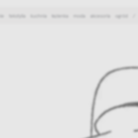
ie
tekstylia
kuchnia
łazienka
moda
akcesoria
ogród
/