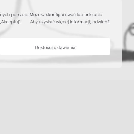
ityka prywatności
Media bank
Warunki sprzedaży
Wzornik tkanin
O nas
lnych potrzeb. Możesz skonfigurować lub odrzucić
isk „Akceptuj”. Aby uzyskać więcej informacji, odwiedź
Dostosuj ustawienia