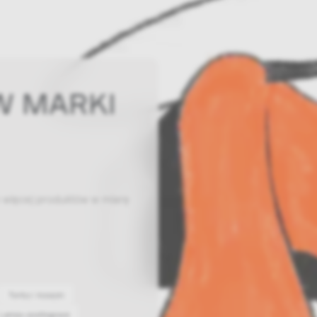
W MARKI
h więcej produktów w miarę
Torby i koszyki
Lampy podłogowe