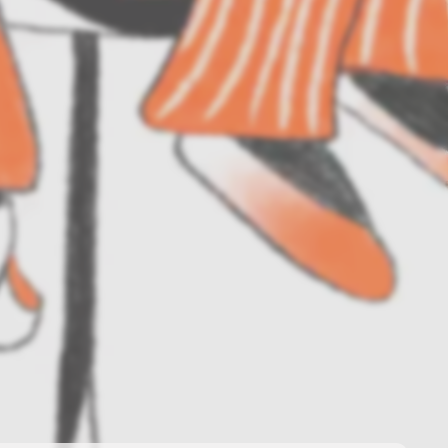
Subskrybuj
NEWSLETTER
 do naszego cyklicznego newslettera!
on-pt: 9.00-17.00
tel. 502 264 081
tel. 500 008 185
online@nap.com.pl
narne
Showroom NAP Żoliborz
NAP contract
NAP magazine
NAP studio