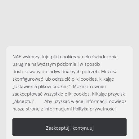
NAP wykorzystuje pliki cookies w celu świadczenia
usług na najwyższym poziomie i w sposób
dostosowany do indywidualnych potrzeb. Możesz
skonfigurować lub odrzucić pliki cookies, klikając
„Ustawienia plików cookies”. Możesz również
Najlepsze inspiracje i promocje na wyciągnięcie ręki, zapisz się już
zaakceptować wszystkie pliki cookies, klikając przycisk
dzisiaj do naszego cyklicznego newslettera!
„Akceptuj”. Aby uzyskać więcej informacji, odwiedź
Subskrybuj
NEWSLETTER
naszą stronę z informacjami Polityka prywatności
shop online
Zaakceptuj i kontynuuj
NAP