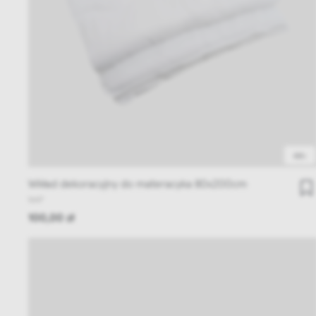
48h
Wkład dekoracyjny do materacyka 80x200cm
NAP
100,00 zł