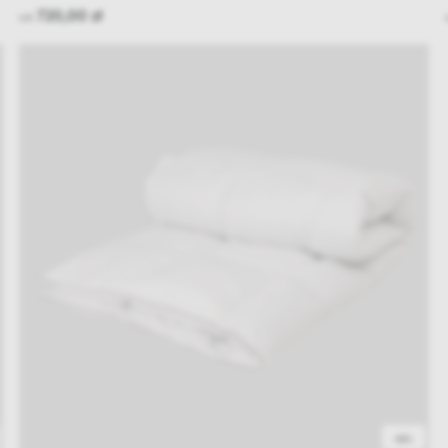
720,00 zł
od
48h