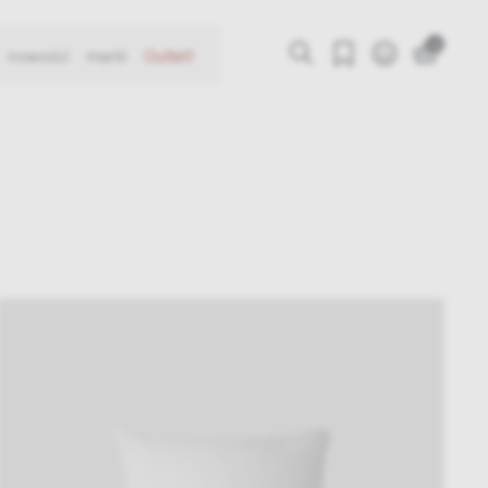
0
nowości
marki
Outlet!