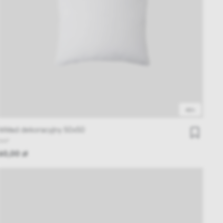
48h
Wkład dekoracyjny 50x50
NAP
60,00 zł