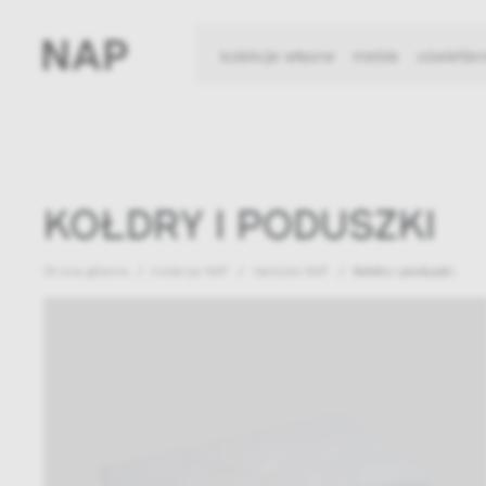
kolekcje własne
meble
oświetlen
KOŁDRY I PODUSZKI
Strona główna
kolekcja NAP
tekstylia NAP
Kołdry i poduszki