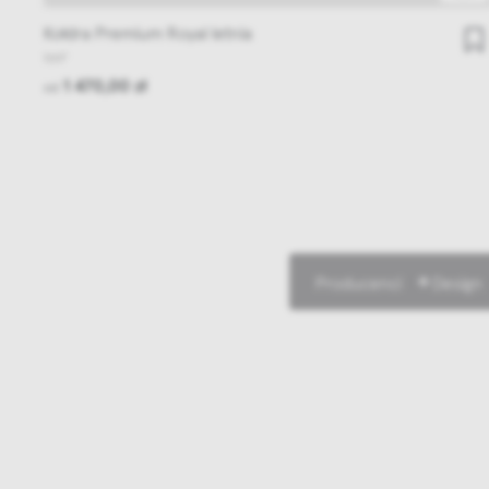
Kołdra Premium Royal letnia
NAP
1 470,00 zł
od
Producenci
Design