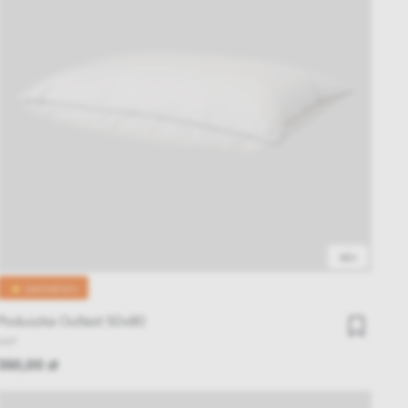
48h
💥 bestsellery
Poduszka Outlast 50x80
NAP
350,00 zł