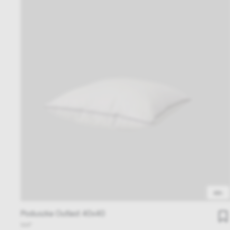
48h
Poduszka Outlast 40x40
NAP