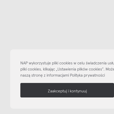
Bądźmy w kontakcie
N
shop online
NAP
informacje
NAP wykorzystuje pliki cookies w celu świadczenia u
pliki cookies, klikając „Ustawienia plików cookies”. M
nasze media
naszą stronę z informacjami Polityka prywatności
Zaakceptuj i kontynuuj