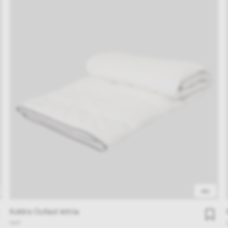
48h
Kołdra Outlast letnia
NAP