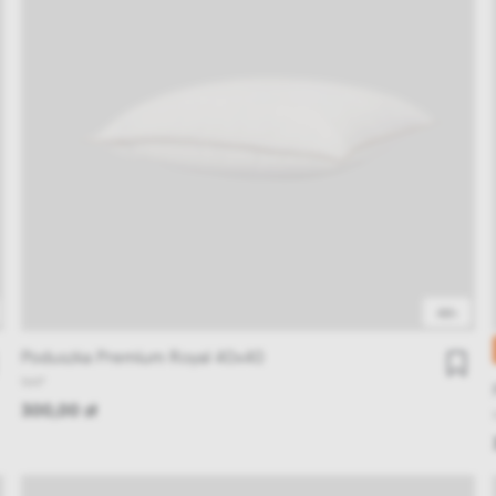
48h
Poduszka Premium Royal 40x40
NAP
300,00 zł