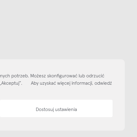
Subskrybuj
NEWSLETTER
 do naszego cyklicznego newslettera!
on-pt: 9.00-17.00
tel. 502 264 081
tel. 500 008 185
online@nap.com.pl
narne
Showroom NAP Żoliborz
NAP contract
NAP magazine
NAP studio
ityka prywatności
Media bank
Warunki sprzedaży
Wzornik tkanin
O nas
lnych potrzeb. Możesz skonfigurować lub odrzucić
isk „Akceptuj”. Aby uzyskać więcej informacji, odwiedź
Dostosuj ustawienia