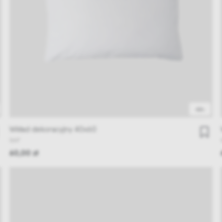
48h
Wkład dekoracyjny 40x60
NAP
60,00 zł