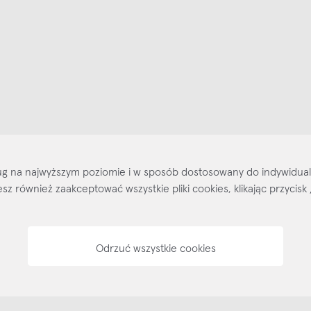
ajlepsze inspiracje i promocje na wyciągnięcie ręki, zapisz się już dzisiaj
p
Salony stacjo
Kontakt
Regulamin
Regulamin voucherów
Pol
sług na najwyższym poziomie i w sposób dostosowany do indywidua
ożesz również zaakceptować wszystkie pliki cookies, klikając przyc
Odrzuć wszystkie cookies