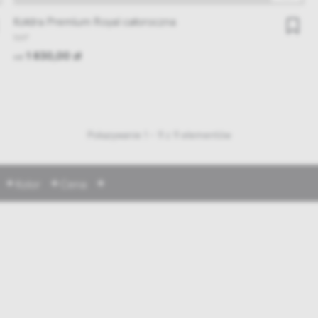
Kołdra Premium Royal całoroczna
NAP
1 830,00 zł
od
Pokazywanie 1 - 11 z 11 elementów
Kolor
Cena