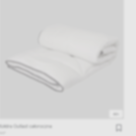
48h
Kołdra Outlast całoroczna
NAP