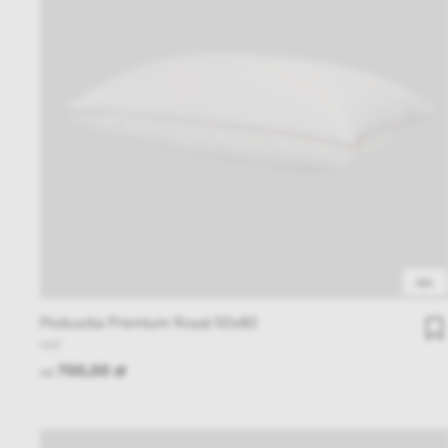
48h
Poduszka Premium Royal 50x80
NAP
700,00 zł
od