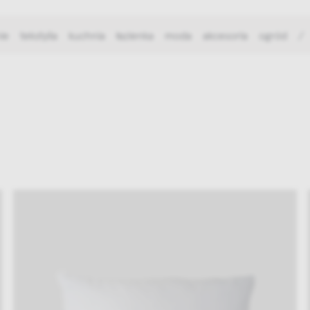
ie
tekstylia
kuchnia
łazienka
moda
akcesoria
ogród
/