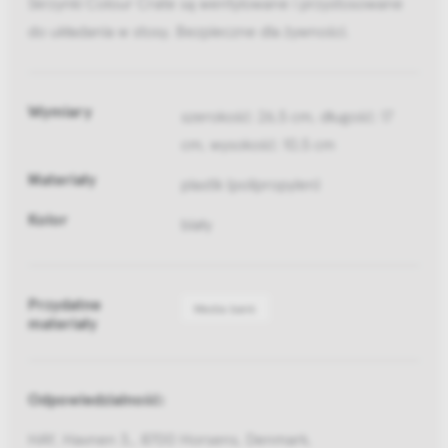
Skrzynki Colour Crate są wentylowane i przystosowane
do układania w stosy. Bezpieczne dla żywności.
Wymiary
szerokość: 26,5 cm, długość: 17
cm, wysokość: 10,5 cm
Materiały
plastik (polipropylen)
Kolor
biały
Przydatne
Media bank
materiały
Odpowiedzialność:
HAY, Havnen 3,, 8700 Horsens, Denmark,