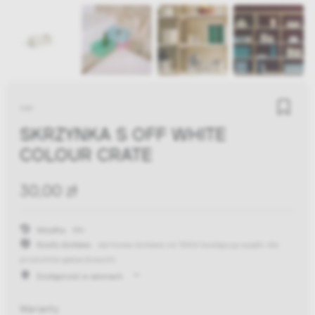
HAY
SKRZYNKA S OFF WHITE
COLOUR CRATE
30,00 zł
Wysyłka:
48h
Koszty dostawy:
darmowa dostawa od 300zł
(występują wyjątki dla
produktów gabarytowych)
Dostępność w salonach
Warianty