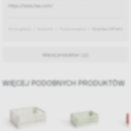
https://www.hay.com/
Strona główna
Akcesoria
Przechowywanie
Skrzynka S Off white Co
Więcej produktów:
HAY
WIĘCEJ PODOBNYCH PRODUKTÓW