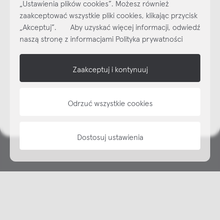
„Ustawienia plików cookies”. Możesz również
Najlepsze inspiracje i promocje na wyciągnięcie ręki, zapisz się już
zaakceptować wszystkie pliki cookies, klikając przycisk
dzisiaj do naszego cyklicznego newslettera!
„Akceptuj”. Aby uzyskać więcej informacji, odwiedź
Subskrybuj
NEWSLETTER
naszą stronę z informacjami Polityka prywatności
shop online
Zaakceptuj i kontynuuj
NAP
Odrzuć wszystkie cookies
informacje
Dostosuj ustawienia