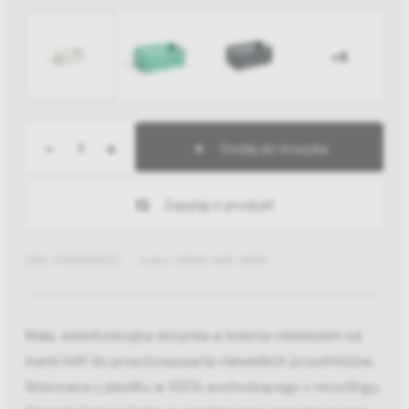
+8
-
+
Dodaj do koszyka
Zapytaj o produkt
EAN: 5710441301257
Indeks: AB634-A601-AB90
Mała, wielofunkcyjna skrzynka w kolorze niebieskim od
marki HAY do przechowywania niewielkich przedmiotów.
Wykonana z plastiku w 100% pochodzącego z recyclingu.