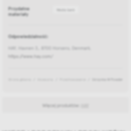
Przydatne
Media bank
materiały
Odpowiedzialność:
HAY, Havnen 3,, 8700 Horsens, Denmark,
https://www.hay.com/
Strona główna
Akcesoria
Przechowywanie
Skrzynka M Powder Colo
Więcej produktów:
HAY