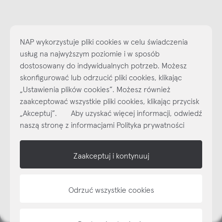
NAP wykorzystuje pliki cookies w celu świadczenia
usług na najwyższym poziomie i w sposób
dostosowany do indywidualnych potrzeb. Możesz
skonfigurować lub odrzucić pliki cookies, klikając
„Ustawienia plików cookies”. Możesz również
Najlepsze inspiracje i promocje na wyciągnięcie ręki, zapisz się już
dzisiaj do naszego cyklicznego newslettera!
zaakceptować wszystkie pliki cookies, klikając przycisk
„Akceptuj”. Aby uzyskać więcej informacji, odwiedź
Subskrybuj
NEWSLETTER
naszą stronę z informacjami Polityka prywatności
shop online
Zaakceptuj i kontynuuj
NAP
Odrzuć wszystkie cookies
informacje