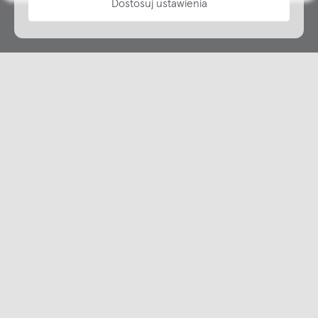
Dostosuj ustawienia
Copyright © NAP, 2025. All rights reserved
Made with 🫐