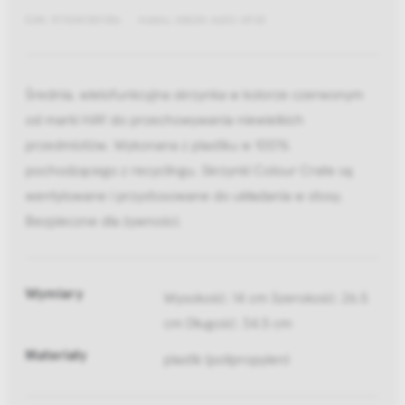
EAN: 5710441301356
Indeks: AB634-A602-AF65
Średnia, wielofunkcyjna skrzynka w kolorze czerwonym
od marki HAY do przechowywania niewielkich
przedmiotów. Wykonana z plastiku w 100%
pochodzącego z recyclingu. Skrzynki Colour Crate są
wentylowane i przystosowane do układania w stosy.
Bezpieczne dla żywności.
Wymiary
Wysokość: 14 cm Szerokość: 26.5
cm Długość: 34.5 cm
Materiały
plastik (polipropylen)