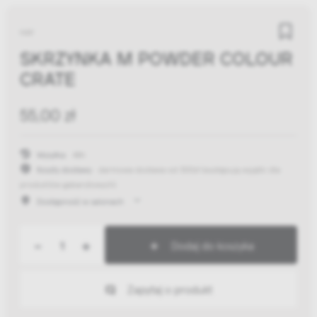
HAY
SKRZYNKA M POWDER COLOUR
CRATE
55,00 zł
Wysyłka:
48h
Koszty dostawy:
darmowa dostawa od 300zł
(występują wyjątki dla
produktów gabarytowych)
Dostępność w salonach
-
+
Dodaj do koszyka
Zapytaj o produkt