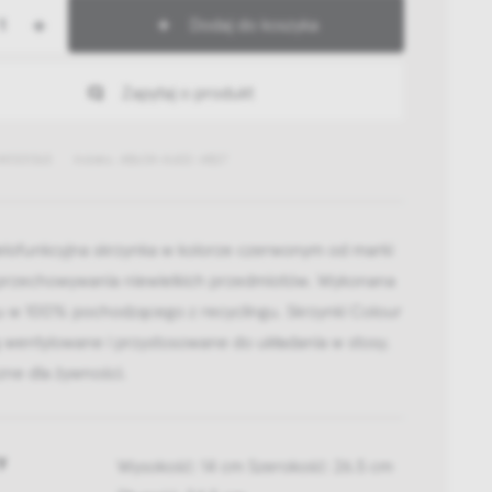
+
Dodaj do koszyka
Zapytaj o produkt
441301363
Indeks: AB634-A602-AB27
elofunkcyjna skrzynka w kolorze czerwonym od marki
przechowywania niewielkich przedmiotów. Wykonana
ku w 100% pochodzącego z recyclingu. Skrzynki Colour
 wentylowane i przystosowane do układania w stosy.
zne dla żywności.
y
Wysokość: 14 cm Szerokość: 26.5 cm