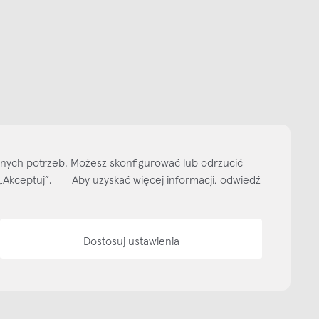
Subskrybuj
NEWSLETTER
 do naszego cyklicznego newslettera!
on-pt: 9.00-17.00
tel. 502 264 081
tel. 500 008 185
online@nap.com.pl
narne
Showroom NAP Żoliborz
NAP contract
NAP magazine
NAP studio
lnych potrzeb. Możesz skonfigurować lub odrzucić
ityka prywatności
Media bank
Warunki sprzedaży
Wzornik tkanin
O nas
isk „Akceptuj”. Aby uzyskać więcej informacji, odwiedź
Dostosuj ustawienia