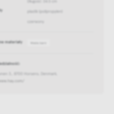
Długość: 34.5 cm
ły
plastik (polipropylen)
czerwony
ne materiały
Media bank
dzialność:
vnen 3,, 8700 Horsens, Denmark,
/www.hay.com/