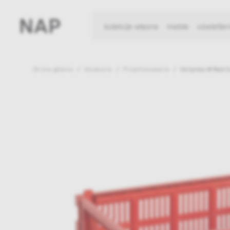
kolekcje własne
meble
oświetlen
Strona główna
Akcesoria
Przechowywanie
Skrzynka M Red C