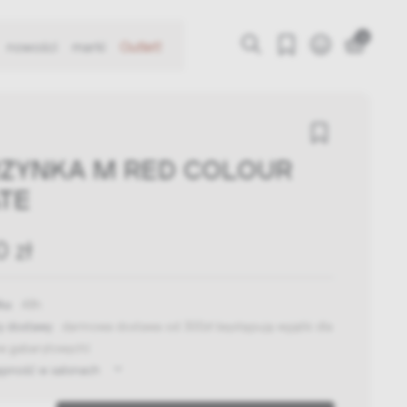
0
nowości
marki
Outlet!
ZYNKA M RED COLOUR
TE
0 zł
ka:
48h
y dostawy:
darmowa dostawa od 300zł
(występują wyjątki dla
w gabarytowych)
ępność w salonach