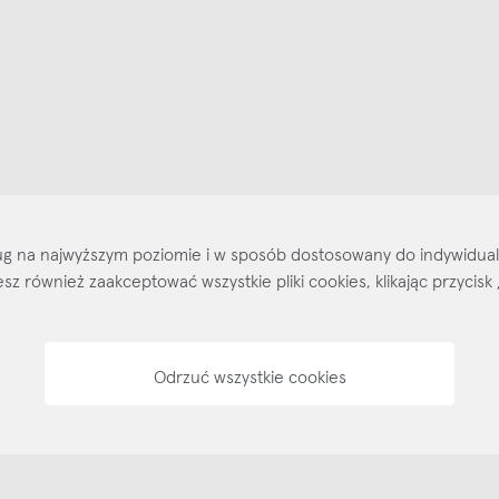
ajlepsze inspiracje i promocje na wyciągnięcie ręki, zapisz się już dzisiaj
p
Salony stacjo
sług na najwyższym poziomie i w sposób dostosowany do indywidua
Kontakt
Regulamin
Regulamin voucherów
Pol
ożesz również zaakceptować wszystkie pliki cookies, klikając przyc
Odrzuć wszystkie cookies