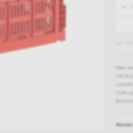
-
EAN: 5710
Mała, wi
HAY do 
z plasti
Crate są
Bezpiec
Wymiar