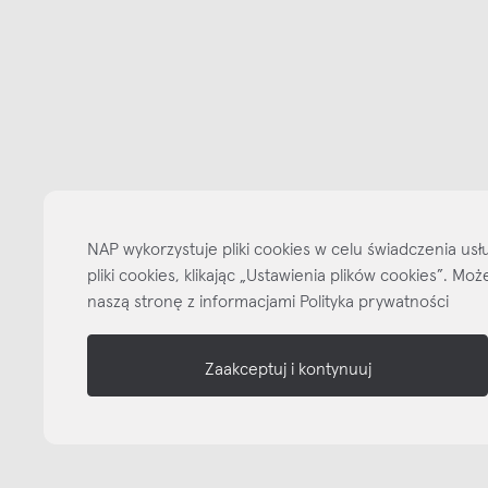
Bądźmy w kontakcie
N
shop online
NAP
NAP wykorzystuje pliki cookies w celu świadczenia u
informacje
pliki cookies, klikając „Ustawienia plików cookies”. M
naszą stronę z informacjami Polityka prywatności
nasze media
Zaakceptuj i kontynuuj