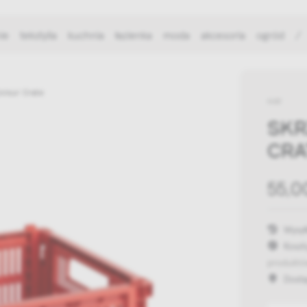
ie
tekstylia
kuchnia
łazienka
moda
akcesoria
ogród
/
olour Crate
HAY
SKR
CRA
55,0
Wysył
Koszt
produktó
Dost