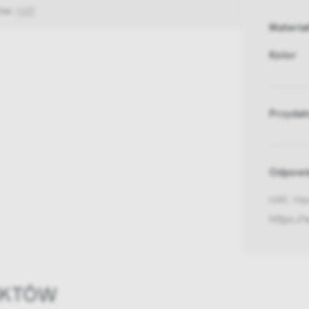
tów:
HAY
Materia
Kolor
Przydat
Odpowie
HAY, Ha
https:/
UKTÓW