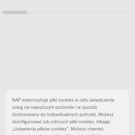
NAP wykorzystuje pliki cookies w celu świadczenia
usług na najwyższym poziomie i w sposób
dostosowany do indywidualnych potrzeb. Możesz
skonfigurować lub odrzucić pliki cookies, klikając
Najlepsze inspiracje i promocje na wyciągnięcie ręki, zapisz się już
„Ustawienia plików cookies”. Możesz również
dzisiaj do naszego cyklicznego newslettera!