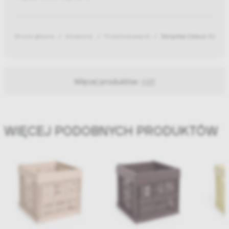
Strona główna
Akcesoria
Przechowywanie
Skrzynka Colour Crate 
Więcej produktów:
HAY
WIĘCEJ PODOBNYCH PRODUKTÓW