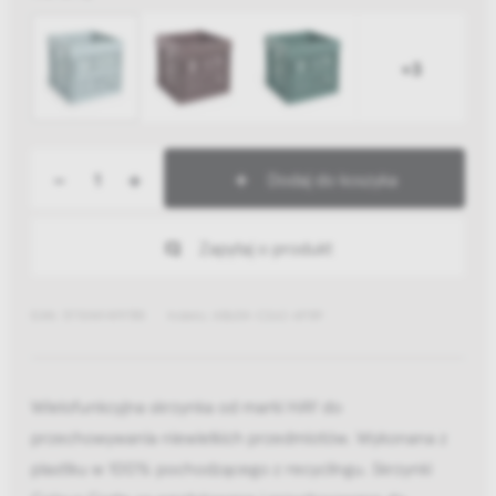
+3
-
+
Dodaj do koszyka
Zapytaj o produkt
EAN: 5710441419785
Indeks: AB634-C262-AF89
Wielofunkcyjna skrzynka od marki HAY do
przechowywania niewielkich przedmiotów. Wykonana z
plastiku w 100% pochodzącego z recyclingu. Skrzynki