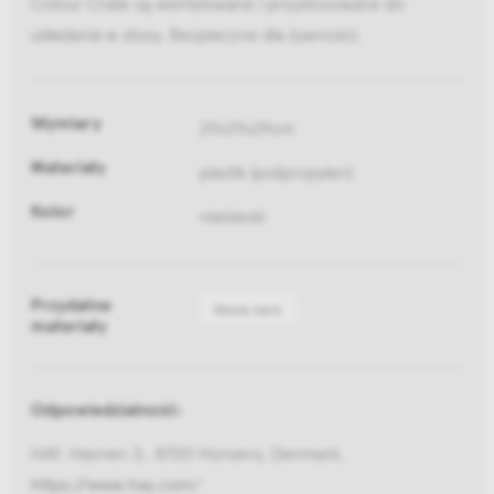
Colour Crate są wentylowane i przystosowane do
układania w stosy. Bezpieczne dla żywności.
Wymiary
29x29x29cm
Materiały
plastik (polipropylen)
Kolor
niebieski
Przydatne
Media bank
materiały
Odpowiedzialność:
HAY, Havnen 3,, 8700 Horsens, Denmark,
https://www.hay.com/