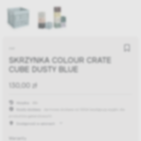
HAY
SKRZYNKA COLOUR CRATE
CUBE DUSTY BLUE
130,00 zł
Wysyłka:
48h
Koszty dostawy:
darmowa dostawa od 300zł
(występują wyjątki dla
produktów gabarytowych)
Dostępność w salonach
Warianty