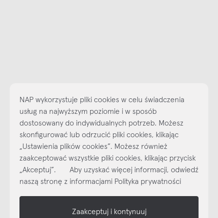
NAP wykorzystuje pliki cookies w celu świadczenia
usług na najwyższym poziomie i w sposób
dostosowany do indywidualnych potrzeb. Możesz
skonfigurować lub odrzucić pliki cookies, klikając
Najlepsze inspiracje i promocje na wyciągnięcie ręki, zapisz się już
„Ustawienia plików cookies”. Możesz również
dzisiaj do naszego cyklicznego newslettera!
zaakceptować wszystkie pliki cookies, klikając przycisk
Subskrybuj
NEWSLETTER
„Akceptuj”. Aby uzyskać więcej informacji, odwiedź
naszą stronę z informacjami Polityka prywatności
shop online
Zaakceptuj i kontynuuj