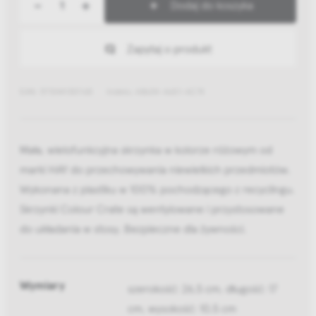
-
+
Dodaj do koszyka
Zapytaj o produkt
EAN: 5710441301165
Indeks: AB634-A601-AC74
Mała, wielofunkcyjna skrzynka w kolorze różowym od
marki HAY do przechowywania niewielkich przedmiotów.
Wykonana z plastiku w 100% pochodzącego z recyclingu.
Skrzynki Colour Crate są wentylowane i przystosowane
do układania w stosy. Bezpieczne dla żywności.
Wymiary
szerokość: 26,5 cm, długość: 17
cm, wysokość: 10,5 cm