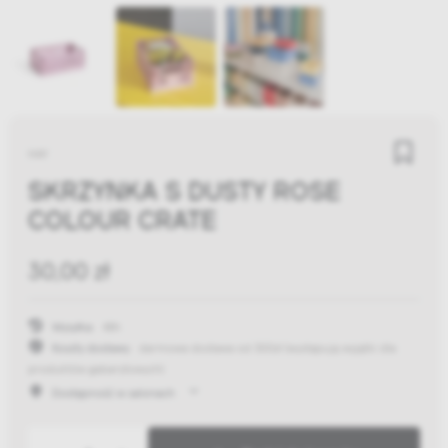
HAY
SKRZYNKA S DUSTY ROSE
COLOUR CRATE
30,00 zł
Wysyłka:
48h
Koszty dostawy:
darmowa dostawa od 300zł
(występują wyjątki dla
produktów gabarytowych)
Dostępność w salonach