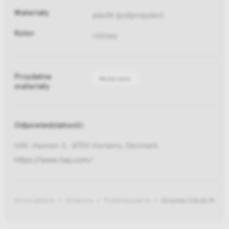
Materiały
plastik (polipropylen)
Kolor
różowy
Przydatne
Media bank
materiały
Odpowiedzialność:
HAY, Havnen 3,, 8700 Horsens, Denmark,
https://www.hay.com/
Strona główna
Akcesoria
Przechowywanie
Skrzynka S Dusty Rose C