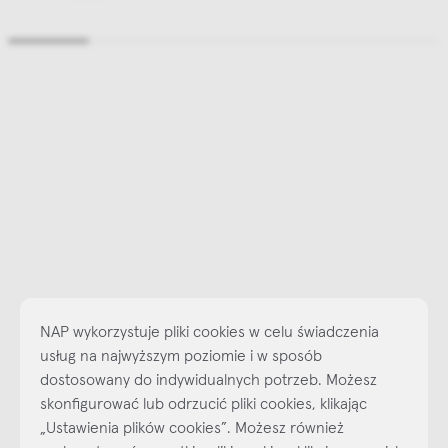
NAP wykorzystuje pliki cookies w celu świadczenia
usług na najwyższym poziomie i w sposób
dostosowany do indywidualnych potrzeb. Możesz
skonfigurować lub odrzucić pliki cookies, klikając
Najlepsze inspiracje i promocje na wyciągnięcie ręki, zapisz się już
„Ustawienia plików cookies”. Możesz również
dzisiaj do naszego cyklicznego newslettera!