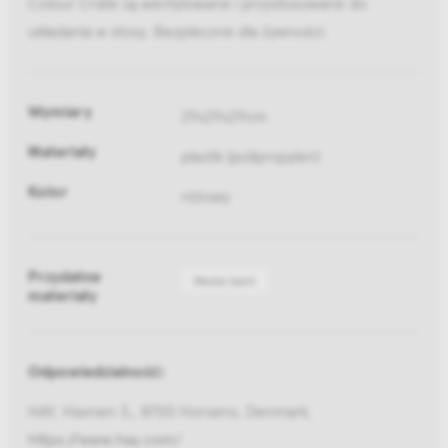
Colour Crate są wentylowane i przystosowane do
układania w stosy. Bezpieczne dla żywności.
Wymiary
29x29x29cm
Materiały
plastik (polipropylen)
Kolor
różowy
Przydatne
Media bank
materiały
Odpowiedzialność:
HAY, Havnen 3,, 8700 Horsens, Denmark,
https://www.hay.com/