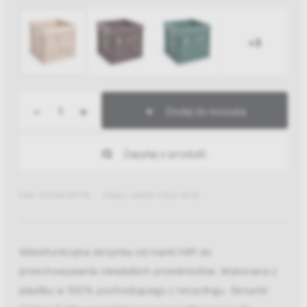
+3
-
+
Dodaj do koszyka
Zapytaj o produkt
EAN: 5710441419778
Indeks: AB634-C262-AF65
Wielofunkcyjna skrzynka od marki HAY do
przechowywania niewielkich przedmiotów. Wykonana z
plastiku w 100% pochodzącego z recyclingu. Skrzynki