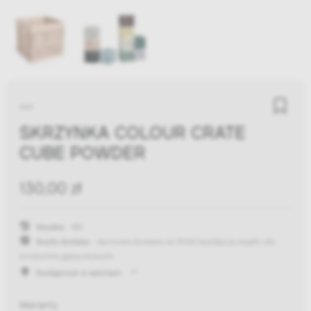
HAY
SKRZYNKA COLOUR CRATE
CUBE POWDER
130,00 zł
Wysyłka:
48h
Koszty dostawy:
darmowa dostawa od 300zł
(występują wyjątki dla
produktów gabarytowych)
Dostępność w salonach
Warianty