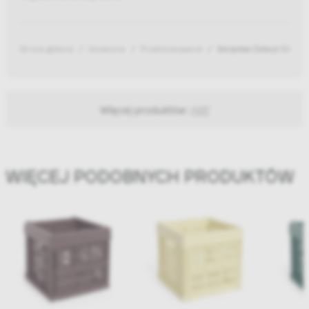
Strona główna
Akcesoria
Przechowywanie
Skrzynka Colour Crate
Więcej produktów:
HAY
WIĘCEJ PODOBNYCH PRODUKTÓW