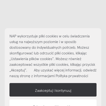
NAP wykorzystuje pliki cookies w celu świadczenia
usług na najwyższym poziomie i w sposób
dostosowany do indywidualnych potrzeb. Możesz
Najlepsze inspiracje i promocje na wyciągnięcie ręki, zapisz się już
skonfigurować lub odrzucić pliki cookies, klikając
dzisiaj do naszego cyklicznego newslettera!
„Ustawienia plików cookies”. Możesz również
Subskrybuj
NEWSLETTER
zaakceptować wszystkie pliki cookies, klikając przycisk
„Akceptuj”. Aby uzyskać więcej informacji, odwiedź
naszą stronę z informacjami Polityka prywatności
shop online
Zaakceptuj i kontynuuj
NAP
informacje