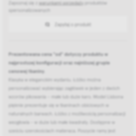
Zapoznaj się z
warunkami sprzedaży
produktów
spersonalizowanych
Zapytaj o produkt
Prezentowana cena "od" dotyczy produktu w
najprostszej konfiguracji oraz najniższej grupie
cenowej tkaniny
.
Klasyka w eleganckim wydaniu. Łóżko można
personalizować wybierając zagłówek w jeden z dwóch
wzorów pikowania – małe lub duże karo. Model Lisbona
pięknie prezentuje się w tkaninach obiciowych w
naturalnych barwach. Łóżko z możliwością personalizacji
wezgłowia - w duże lub małe kwadraty. Dostępne w
sześciu szerokościach materaca. Poszycie ramy jest