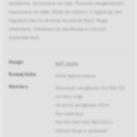
wymienne, mocowane na rzep. Poszycie wezgłowia jest
mocowane na stałe. Stelaż do wyboru: z regulacją, bez
regulacji oraz ze skrzynią na pościel (box). Noga
drewniana, metalowa lub plastikowa w różnych
wybarwieniach.
Design
NAP studio
Rodzaj łóżka
łóżka tapicerowane
Wymiary
Wysokość wezgłowia: 90/105/123
cm (bez nóg)
Grubość wezgłowia: 10cm
Dla materaca:
90/120/140/160/180/200 x
200cm (brak w zestawie)