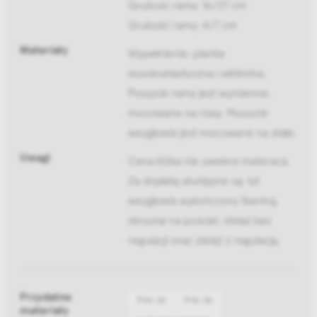
Grubość ramy: 16/27 cm
Grubość ramy: 4/7 cm
Materiały
Wypełnienie: pianka
wysokoelastyczna i włóknina.
Poszycie ramy jest wymienne,
mocowane na rzep. Poszycie
wezgłowia jest mocowane na stałe.
Uwagi
Cena łóżka nie zawiera materaca.
Za dopłatą dostępne są: tył
wezgłowia wykończony tkaniną,
skrzynia na pościel, stelaż bez
regulacji oraz stelaż z regulacją.
Przydatne
Pliki 2d
Pliki 3d
materiały