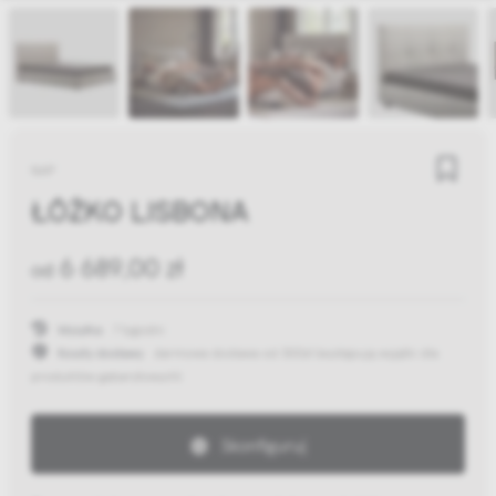
NAP
ŁÓŻKO LISBONA
6 689,00 zł
od
Wysyłka:
7 tygodni
Koszty dostawy:
darmowa dostawa od 300zł
(występują wyjątki dla
produktów gabarytowych)
Skonfiguruj