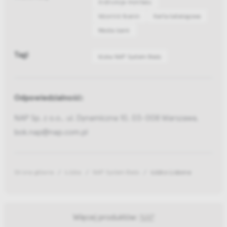
Instrukcja montażu
Wzornik tkanin
Karta katalogowa
Media bank
Tagi
łózka NAP System Beds
Odpowiedzialność:
NAP Sp. z o.o., ul. Dynamiczna 10, 03-008 Warszawa,
bok.nap@nap.com.pl
Strona główna
Łóżka
NAP System Beds
Łóżko Lisbona
Więcej produktów:
NAP