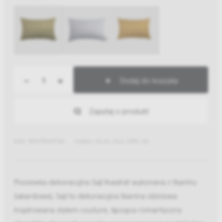
-
+
Dodaj do koszyka
Zapytaj o produkt
EAN: 5907781291762
Indeks: WL26_SAJI_0981_40
Poszewka dekoracyjna Saji Kvadrat wykonana z tkaniny
żakardowej. Saji to dekoracyjna tkanina obiciowa
inspirowana stylem couture, łącząca romantyczny