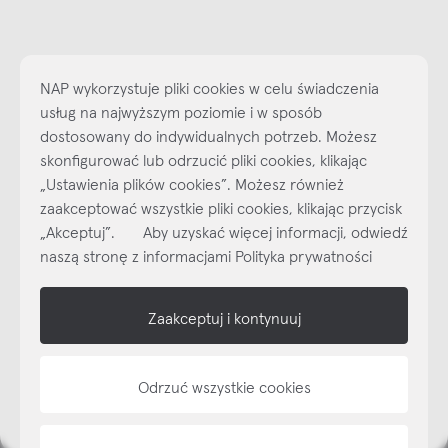
NAP wykorzystuje pliki cookies w celu świadczenia
usług na najwyższym poziomie i w sposób
dostosowany do indywidualnych potrzeb. Możesz
skonfigurować lub odrzucić pliki cookies, klikając
„Ustawienia plików cookies”. Możesz również
Najlepsze inspiracje i promocje na wyciągnięcie ręki, zapisz się już
zaakceptować wszystkie pliki cookies, klikając przycisk
dzisiaj do naszego cyklicznego newslettera!
„Akceptuj”. Aby uzyskać więcej informacji, odwiedź
Subskrybuj
NEWSLETTER
naszą stronę z informacjami Polityka prywatności
shop online
Zaakceptuj i kontynuuj
NAP
Odrzuć wszystkie cookies
informacje