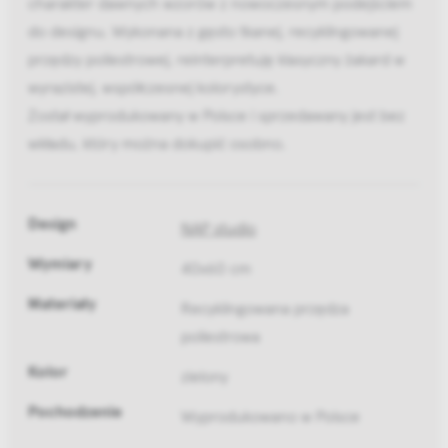
charakter dawnych wzorów z nowoczesnym podejściem
do designu. Wykonana z gęsto tkanej, recyklingowanej
przędzy poliestrowej, reinterpretuję klasyczny żakard w
wyrazistej, współczesnej kolorystyce.
Został wyprodukowany w Polsce i sprzedawany jest bez
wkładu, który można dokupić osobno.
Design
NAP studio
Wymiary
40x60 cm
Materiały
Recyklingowana przędza
poliestrowa
Kolor
zielony
Pochodzenie
Wyprodukowano w Polsce