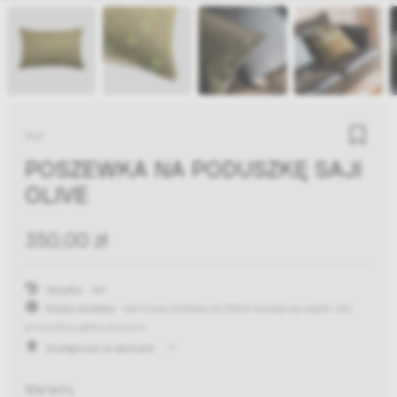
NAP
POSZEWKA NA PODUSZKĘ SAJI
OLIVE
350,00 zł
Wysyłka:
48h
Koszty dostawy:
darmowa dostawa od 300zł
(występują wyjątki dla
produktów gabarytowych)
Dostępność w salonach
Warianty