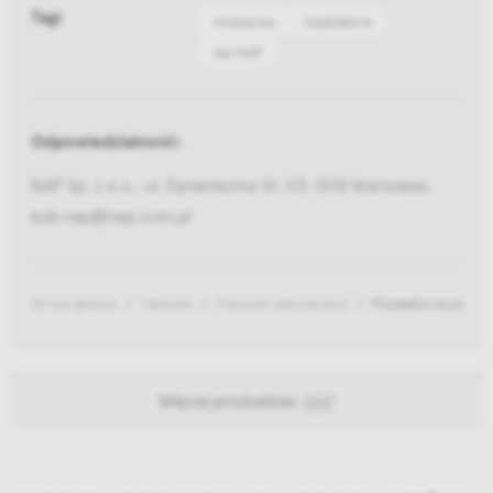
Tagi
mieszanka
Saji&Satora
Saji NAP
Odpowiedzialność:
NAP Sp. z o.o., ul. Dynamiczna 10, 03-008 Warszawa,
bok.nap@nap.com.pl
Strona główna
Tekstylia
Poduszki dekoracyjne
Poszewka na poduszk
Więcej produktów:
NAP