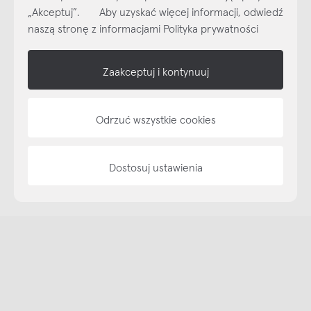
„Akceptuj”. Aby uzyskać więcej informacji, odwiedź
naszą stronę z informacjami Polityka prywatności
shop online
NAP
Zaakceptuj i kontynuuj
informacje
Odrzuć wszystkie cookies
Dostosuj ustawienia
Copyright © NAP, 2025. All rights reserved
Made with 🫐