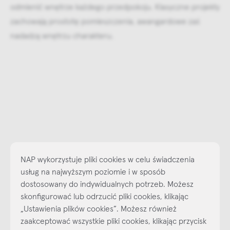
odmienić wnętrze każdego przedpokoju. Klasyczne projekty
zachowają prostotę pomieszczenia, awangardowe zaś
nadadzą wnętrzu charakteru.
NAP wykorzystuje pliki cookies w celu świadczenia
usług na najwyższym poziomie i w sposób
dostosowany do indywidualnych potrzeb. Możesz
skonfigurować lub odrzucić pliki cookies, klikając
„Ustawienia plików cookies”. Możesz również
Najlepsze inspiracje i promocje na wyciągnięcie ręki, zapisz się już
dzisiaj do naszego cyklicznego newslettera!
zaakceptować wszystkie pliki cookies, klikając przycisk