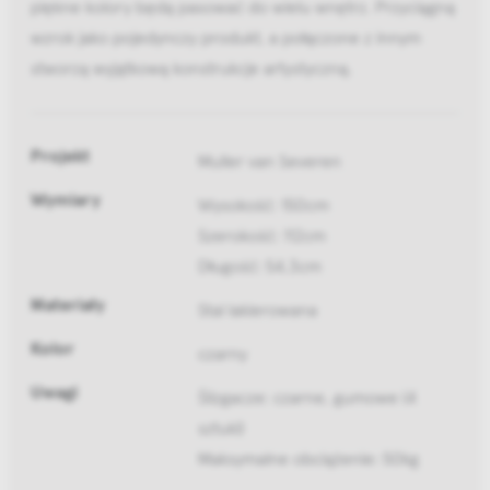
piękne kolory będą pasować do wielu wnętrz. Przyciągną
wzrok jako pojedynczy produkt, a połączone z innym
stworzą wyjątkową konstrukcje artystyczną.
Projekt
Muller van Severen
Wymiary
Wysokość: 150cm
Szerokość: 112cm
Długość: 54,3cm
Materiały
Stal lakierowana
Kolor
czarny
Uwagi
Ślizgacze: czarne, gumowe (4
sztuki)
Maksymalne obciążenie: 50kg