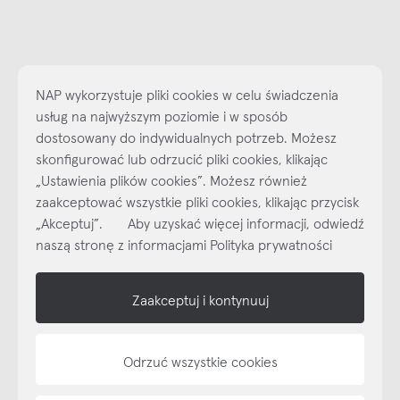
NAP wykorzystuje pliki cookies w celu świadczenia
usług na najwyższym poziomie i w sposób
dostosowany do indywidualnych potrzeb. Możesz
skonfigurować lub odrzucić pliki cookies, klikając
„Ustawienia plików cookies”. Możesz również
Najlepsze inspiracje i promocje na wyciągnięcie ręki, zapisz się już
zaakceptować wszystkie pliki cookies, klikając przycisk
dzisiaj do naszego cyklicznego newslettera!
„Akceptuj”. Aby uzyskać więcej informacji, odwiedź
Subskrybuj
NEWSLETTER
naszą stronę z informacjami Polityka prywatności
shop online
Zaakceptuj i kontynuuj
NAP
Odrzuć wszystkie cookies
informacje