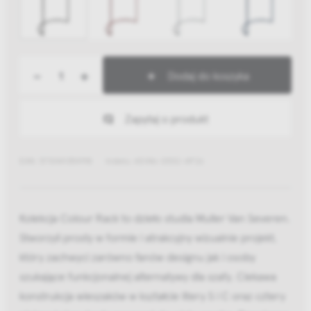
-
+
Dodaj do koszyka
Zapytaj o produkt
EAN: 5710441354918
Indeks: AE446-D532-AP26
Kolekcja Colour Rack to dzieło studia Muller Van Severen.
Stworzyli prosty w formie i atrakcyjny wizualnie projekt,
który zachwyci zarówno fanów designu jak i osoby
szukające funkcjonalnej alternatywy dla szafy. Ciekawa
konstrukcja wieszaków w kształcie litery S i C oraz cztery