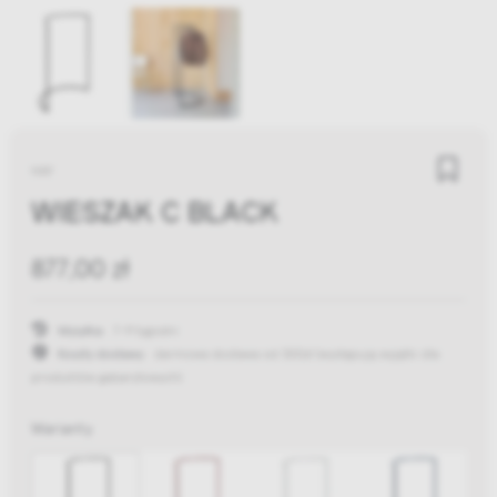
HAY
WIESZAK C BLACK
877,00 zł
Wysyłka:
7-9 tygodni
Koszty dostawy:
darmowa dostawa od 300zł
(występują wyjątki dla
produktów gabarytowych)
Warianty