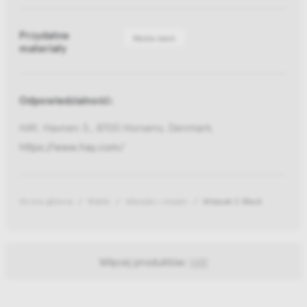
Przydatne
Media bank
materiały
Odpowiedzialność:
HAY, Havnen 3,, 8700 Horsens, Denmark,
https://www.hay.com/
Strona główna
Meble
Wieszaki i stojaki
Wieszak C Black
Więcej produktów:
HAY