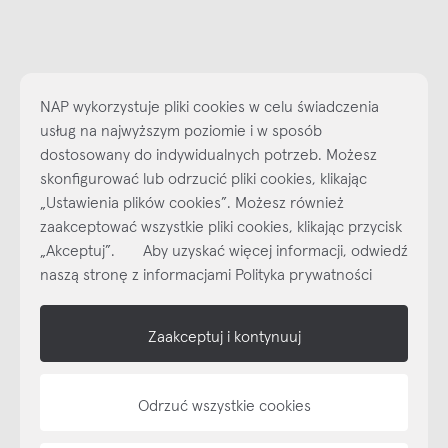
NAP wykorzystuje pliki cookies w celu świadczenia
usług na najwyższym poziomie i w sposób
dostosowany do indywidualnych potrzeb. Możesz
skonfigurować lub odrzucić pliki cookies, klikając
„Ustawienia plików cookies”. Możesz również
Najlepsze inspiracje i promocje na wyciągnięcie ręki, zapisz się już
zaakceptować wszystkie pliki cookies, klikając przycisk
dzisiaj do naszego cyklicznego newslettera!
„Akceptuj”. Aby uzyskać więcej informacji, odwiedź
Subskrybuj
NEWSLETTER
naszą stronę z informacjami Polityka prywatności
shop online
Zaakceptuj i kontynuuj
NAP
Odrzuć wszystkie cookies
informacje