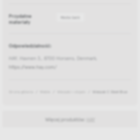
Przydatne
Media bank
materiały
Odpowiedzialność:
HAY, Havnen 3,, 8700 Horsens, Denmark,
https://www.hay.com/
Strona główna
Meble
Wieszaki i stojaki
Wieszak C Steel Blue
Więcej produktów:
HAY