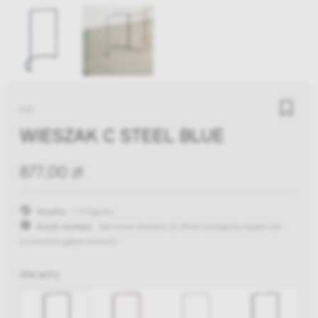
HAY
WIESZAK C STEEL BLUE
877,00 zł
Wysyłka:
7-9 tygodni
Koszty dostawy:
darmowa dostawa od 300zł
(występują wyjątki dla
produktów gabarytowych)
Warianty