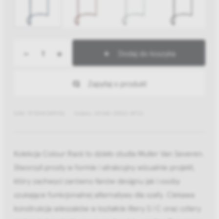
-
+
Dodaj do koszyka
Zapytaj o produkt
EAN: 5710441349136
Indeks: AE446-D532-AP22
Kolekcja Colour Rack to dzieło studia Muller Van Severen.
Stworzyli prosty w formie i atrakcyjny wizualnie projekt,
który zachwyci zarówno fanów designu jak i osoby
szukające funkcjonalnej alternatywy dla szafy. Ciekawa
konstrukcja wieszaków w kształcie litery S i C oraz cztery