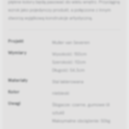
piękne kolory będą pasować do wielu wnętrz. Przyciągną
wzrok jako pojedynczy produkt, a połączone z innym
stworzą wyjątkową konstrukcje artystyczną.
Projekt
Muller van Severen
Wymiary
Wysokość: 150cm
Szerokość: 112cm
Długość: 54,3cm
Materiały
Stal lakierowana
Kolor
niebieski
Uwagi
Ślizgacze: czarne, gumowe (4
sztuki)
Maksymalne obciążenie: 50kg