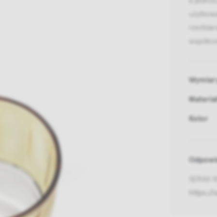
użytkowa
rzeźbiar
współcz
Wymiar
Materia
Kolor
Odpowie
SERAX NV
https://