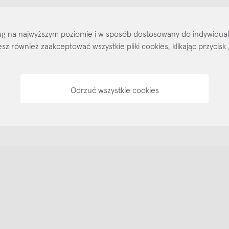
Kontakt
Regulamin
Regulamin voucherów
Pol
sług na najwyższym poziomie i w sposób dostosowany do indywidua
ożesz również zaakceptować wszystkie pliki cookies, klikając przyc
Odrzuć wszystkie cookies