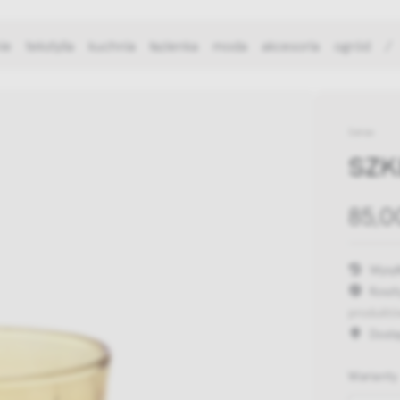
ie
tekstylia
kuchnia
łazienka
moda
akcesoria
ogród
/
Serax
SZK
85,0
Wysył
Koszt
produktó
Dost
Warianty