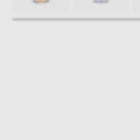
Bądźmy w kontakcie
N
shop online
NAP