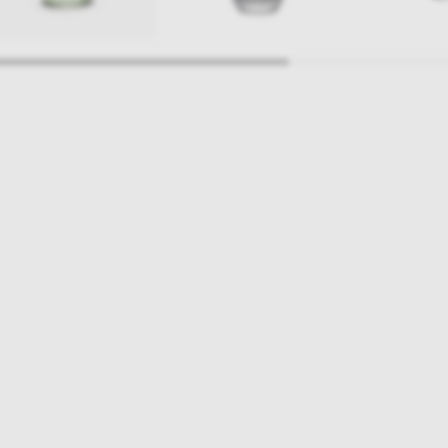
ajlepsze inspiracje i promocje na wyciągnięcie ręki, zapisz się już dzisiaj
p
Salony stacjo