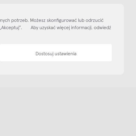
ityka prywatności
Media bank
Warunki sprzedaży
Wzornik tkanin
O nas
lnych potrzeb. Możesz skonfigurować lub odrzucić
isk „Akceptuj”. Aby uzyskać więcej informacji, odwiedź
Dostosuj ustawienia