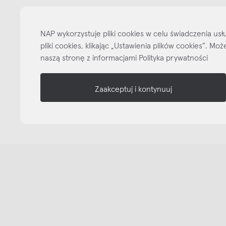
informacje
nasze media
NAP wykorzystuje pliki cookies w celu świadczenia u
pliki cookies, klikając „Ustawienia plików cookies”. M
naszą stronę z informacjami Polityka prywatności
Zaakceptuj i kontynuuj
Copyright © NAP, 2025. All rights reserved
Made with 🫐