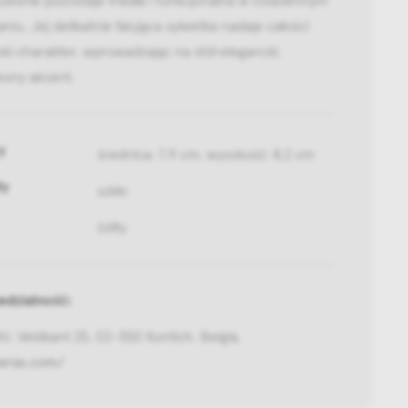
niu. Jej delikatnie falująca sylwetka nadaje całości
ski charakter, wprowadzając na stół elegancki,
esny akcent.
y
średnica: 7,9 cm, wysokość: 8.2 cm
ły
szkło
żółty
dzialność:
, Veldkant 25, 02-550 Kontich, Belgia,
serax.com/