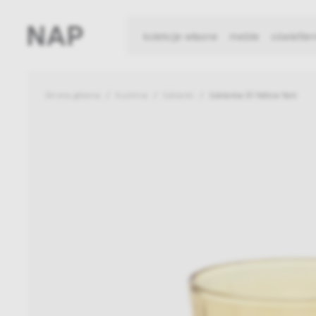
kolekcje własne
meble
oświetlen
Strona główna
Kuchnia
Szklanki
Szklanka 01 Yellow Yam