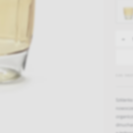
-
EAN: 5400
Szklanka
nowocze
organic
dmuchani
a jednoc