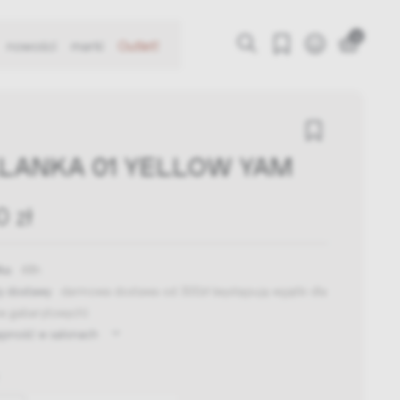
0
nowości
marki
Outlet!
LANKA 01 YELLOW YAM
0 zł
ka:
48h
y dostawy:
darmowa dostawa od 300zł
(występują wyjątki dla
w gabarytowych)
ępność w salonach