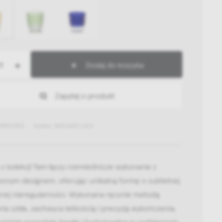
+
Dodaj do koszyka
Zapytaj o produkt
959167413
Indeks: B4326001-200
 z kolekcji Yam łączy rzemieślnicze wykonanie z
snym designem, oferując unikalną formę o subtelnej,
znej nieregularności. Wykonana ręcznie metodą
a szkła, zachwyca lekkością i precyzją wykończenia,
ześnie pozostaje trwała i funkcjonalna w codziennym