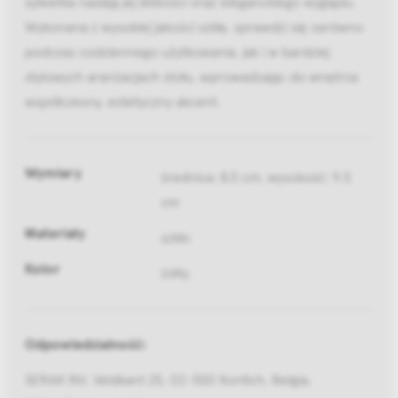
sylwetka nadają jej lekkości oraz eleganckiego wyglądu.
Wykonana z wysokiej jakości szkła, sprawdzi się zarówno
podczas codziennego użytkowania, jak i w bardziej
stylowych aranżacjach stołu, wprowadzając do wnętrza
współczesny, estetyczny akcent.
Wymiary
średnica: 8,5 cm, wysokość: 9,5
cm
Materiały
szkło
Kolor
żółty
Odpowiedzialność:
SERAX NV, Veldkant 25, 02-550 Kontich, Belgia,