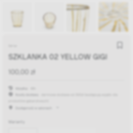
Serax
SZKLANKA 02 YELLOW GIGI
100,00 zł
Wysyłka:
48h
Koszty dostawy:
darmowa dostawa od 300zł
(występują wyjątki dla
produktów gabarytowych)
Dostępność w salonach
Warianty