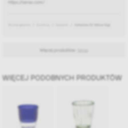
https://serax.com/
Strona główna
Kuchnia
Szklanki
Szklanka 02 Yellow Gigi
Więcej produktów:
Serax
WIĘCEJ PODOBNYCH PRODUKTÓW