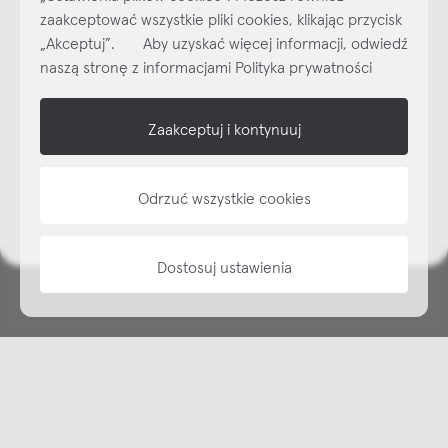
dzisiaj do naszego cyklicznego newslettera!
zaakceptować wszystkie pliki cookies, klikając przycisk
Subskrybuj
NEWSLETTER
„Akceptuj”. Aby uzyskać więcej informacji, odwiedź
naszą stronę z informacjami Polityka prywatności
shop online
Zaakceptuj i kontynuuj
NAP
informacje
Odrzuć wszystkie cookies
Dostosuj ustawienia