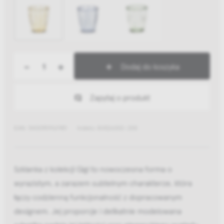
-
+
Dodaj do koszyka
Zapytaj o produkt
EAN: 5400959167451
Indeks: B4326002-200
Szklanka z kolekcji Gigi to nowoczesna forma o
wyrazistym, a zarazem subtelnym charakterze, która
łączy codzienną funkcjonalność z dopracowanym
designem. Jej proporcje i delikatnie modelowana