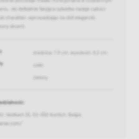
niu. Jej delikatnie falująca sylwetka nadaje całości
ski charakter, wprowadzając na stół elegancki,
esny akcent.
y
średnica: 7,9 cm, wysokość: 8,2 cm
ły
szkło
zielony
dzialność:
, Veldkant 25, 02-550 Kontich, Belgia,
serax.com/