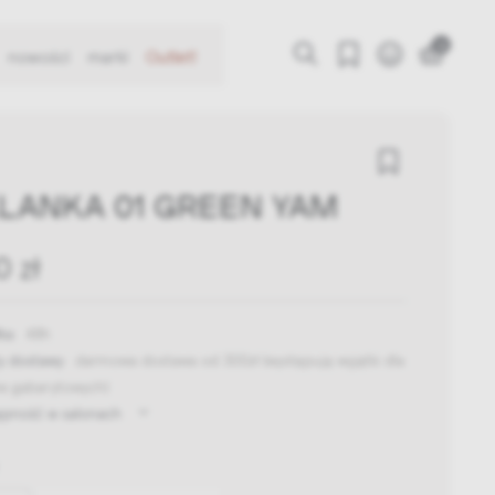
0
nowości
marki
Outlet!
LANKA 01 GREEN YAM
0 zł
ka:
48h
y dostawy:
darmowa dostawa od 300zł
(występują wyjątki dla
w gabarytowych)
ępność w salonach