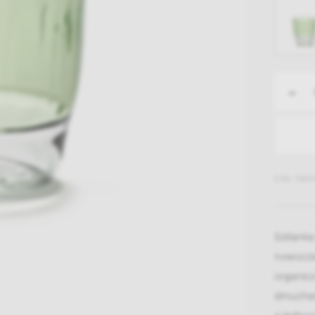
-
EAN: 5400
Szklanka
nowocze
organic
dmuchani
a jednoc