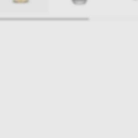
ajlepsze inspiracje i promocje na wyciągnięcie ręki, zapisz się już dzisiaj
p
Salony stacjo