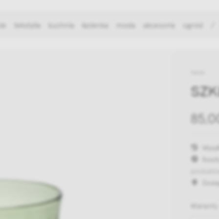
ie
tekstylia
kuchnia
łazienka
moda
akcesoria
ogród
/
Serax
SZK
85,0
Wysył
Koszt
produktó
Dost
Warianty