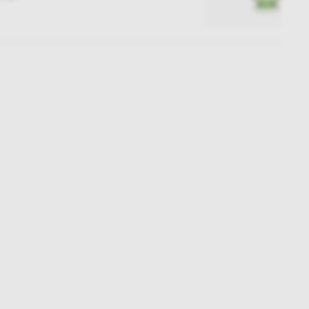
Subskrybuj
NEWSLETTER
 do naszego cyklicznego newslettera!
on-pt: 9.00-17.00
tel. 502 264 081
tel. 500 008 185
online@nap.com.pl
narne
Showroom NAP Żoliborz
NAP contract
NAP magazine
NAP studio