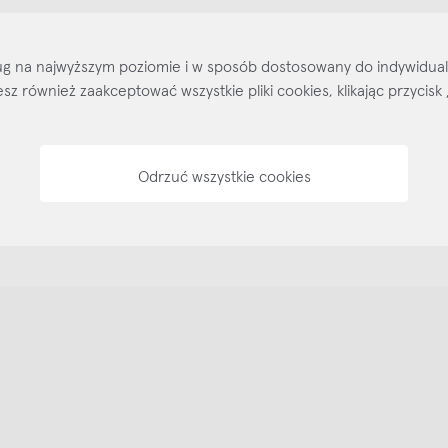
Kontakt
Regulamin
Regulamin voucherów
Pol
sług na najwyższym poziomie i w sposób dostosowany do indywidua
ożesz również zaakceptować wszystkie pliki cookies, klikając przyc
Odrzuć wszystkie cookies