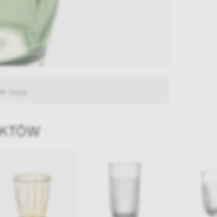
ów:
Serax
UKTÓW