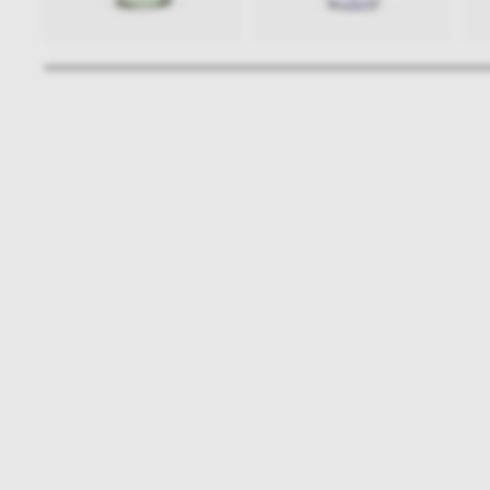
Bądźmy w kontakcie
N
shop online
NAP