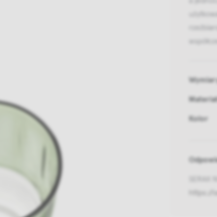
użytkowa
rzeźbiar
współcz
Wymiar
Materia
Kolor
Odpowie
SERAX NV
https://