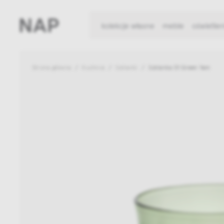
kolekcje własne
meble
oświetlen
Strona główna
Kuchnia
Szklanki
Szklanka 01 Green Yam