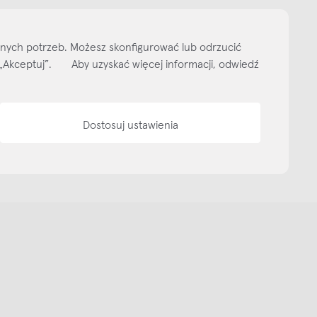
ityka prywatności
Media bank
Warunki sprzedaży
Wzornik tkanin
O nas
lnych potrzeb. Możesz skonfigurować lub odrzucić
isk „Akceptuj”. Aby uzyskać więcej informacji, odwiedź
Dostosuj ustawienia