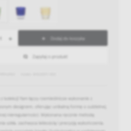
+
Dodaj do koszyka
Zapytaj o produkt
959167420
Indeks: B4326001-500
 z kolekcji Yam łączy rzemieślnicze wykonanie z
snym designem, oferując unikalną formę o subtelnej,
znej nieregularności. Wykonana ręcznie metodą
a szkła, zachwyca lekkością i precyzją wykończenia,
ześnie pozostaje trwała i funkcjonalna w codziennym