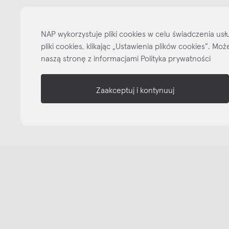
informacje
NAP wykorzystuje pliki cookies w celu świadczenia u
nasze media
pliki cookies, klikając „Ustawienia plików cookies”. M
naszą stronę z informacjami Polityka prywatności
Zaakceptuj i kontynuuj
Copyright © NAP, 2025. All rights reserved
Made with 🫐