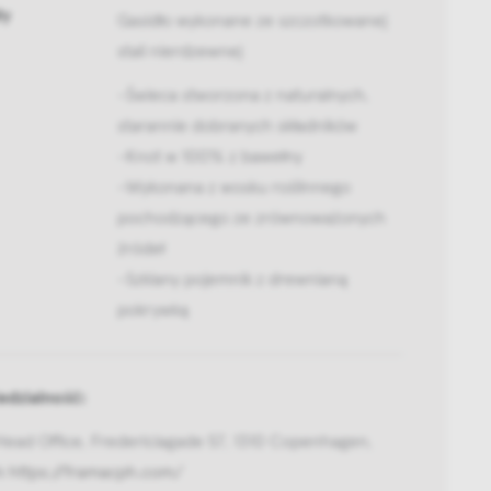
ły
Gasidło wykonane ze szczotkowanej
stali nierdzewnej
-Świeca stworzona z naturalnych,
starannie dobranych składników
-Knot w 100% z bawełny
-Wykonana z wosku roślinnego
pochodzącego ze zrównoważonych
źródeł
-Szklany pojemnik z drewnianą
pokrywką
dzialność:
ead Office, Fredericiagade 57, 1310 Copenhagen,
k
https://framacph.com/