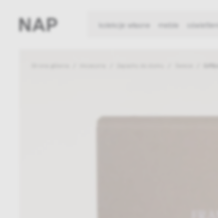
kolekcje własne
meble
oświetlen
Strona główna
Akcesoria
Zapachy do domu
Świece
Giftb