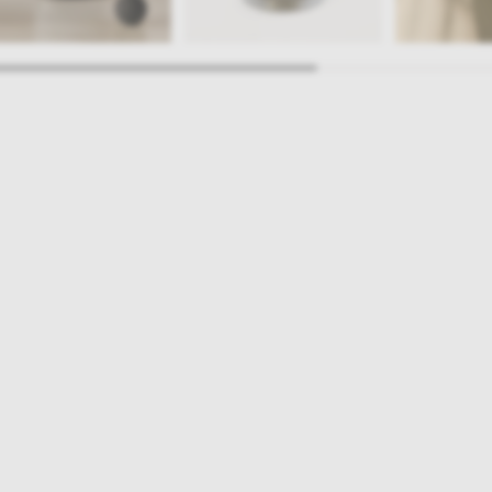
ajlepsze inspiracje i promocje na wyciągnięcie ręki, zapisz się już dzisiaj
p
Salony stacjo