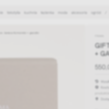
ie
tekstylia
kuchnia
łazienka
moda
akcesoria
ogród
/
ox: świeca Komorebi + gasidło
FRAMA
GIF
+ G
550,
Wysył
Koszt
produktó
Dost