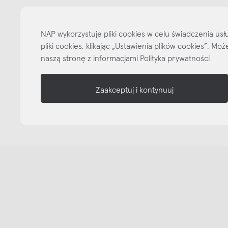
informacje
nasze media
NAP wykorzystuje pliki cookies w celu świadczenia u
pliki cookies, klikając „Ustawienia plików cookies”. M
naszą stronę z informacjami Polityka prywatności
Zaakceptuj i kontynuuj
Copyright © NAP, 2025. All rights reserved
Made with 🫐