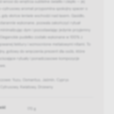
 wnosi do wnętrza subtelne światło i ciepło — jej
-cytrusowy aromat przypomina spokojny spacer o
 gdy słońce leniwie wschodzi nad lasem. Gasidło,
 starannie wykonane, pozwala zakończyć rytuał
 minimalizując dym i pozostawiając jedynie przyjemny
 Eleganckie pudełko zostało wykonane w 100% z
gowanej tektury i wzmocnione metalowymi nitami. To
ny, gotowy do wręczenia prezent dla osób, które
yciszające rytuały i ponadczasowe kompozycje
we.
uczowe: Yuzu, Osmantus, Jaśmin, Cyprys
 Cytrusowy, Kwiatowy, Drzewny
ość
170 g