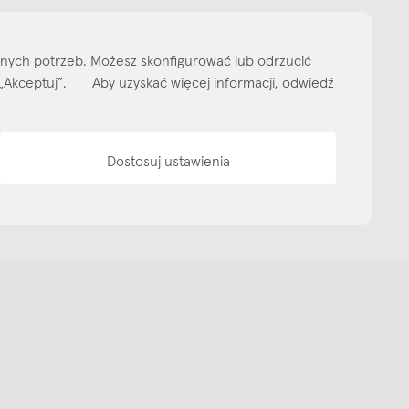
ityka prywatności
Media bank
Warunki sprzedaży
Wzornik tkanin
O nas
lnych potrzeb. Możesz skonfigurować lub odrzucić
isk „Akceptuj”. Aby uzyskać więcej informacji, odwiedź
Dostosuj ustawienia