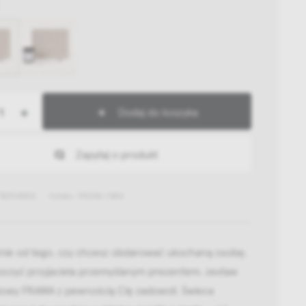
+
Dodaj do koszyka
Zapytaj o produkt
780549833
Indeks: FRAMA 11854
żnie od tego, czy chcesz obdarować ukochaną osobę,
koczyć przyjaciela przemyślanym prezentem, zestaw
owy FRAMA z pewnością Cię zadowoli. Świeca