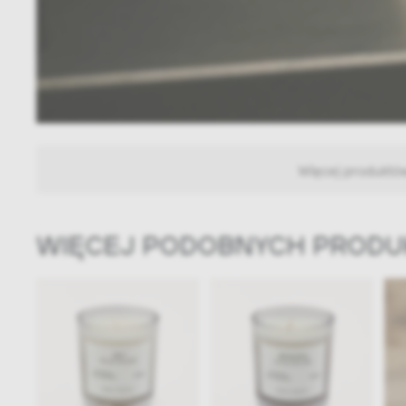
Więcej produktó
WIĘCEJ PODOBNYCH PROD