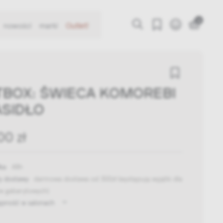
0
nowości
marki
Outlet!
TBOX: ŚWIECA KOMOREBI
ASIDŁO
00 zł
ka:
48h
y dostawy:
darmowa dostawa od 300zł
(występują wyjątki dla
w gabarytowych)
ępność w salonach