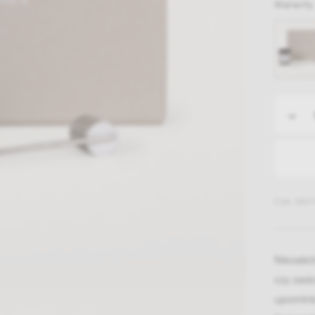
Warianty
-
EAN: 5907
Niezale
czy zas
upomink