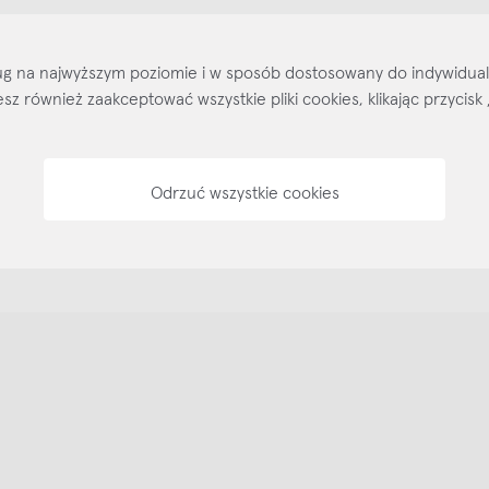
Kontakt
Regulamin
Regulamin voucherów
Pol
sług na najwyższym poziomie i w sposób dostosowany do indywidua
ożesz również zaakceptować wszystkie pliki cookies, klikając przyc
Odrzuć wszystkie cookies