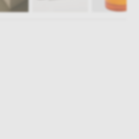
Subskrybuj
NEWSLETTER
 do naszego cyklicznego newslettera!
on-pt: 9.00-17.00
tel. 502 264 081
tel. 500 008 185
online@nap.com.pl
narne
Showroom NAP Żoliborz
NAP contract
NAP magazine
NAP studio