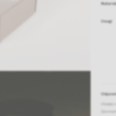
Materia
Uwagi
Odpowie
FRAMA H
Denmar