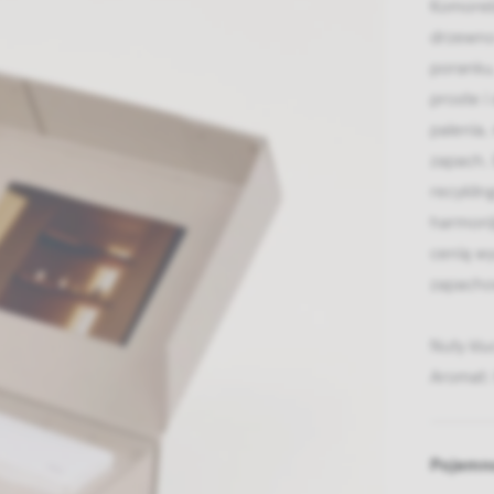
Komorebi
drzewno
poranku,
proste i
palenia,
zapach.
recyklin
harmonij
cenią w
zapacho
Nuty kl
Aromat:
Pojemn