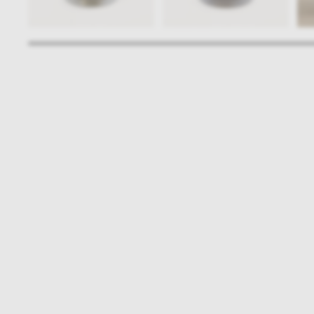
Bądźmy w kontakcie
N
shop online
NAP