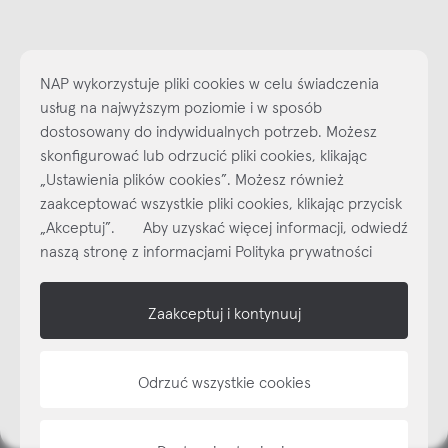
NAP wykorzystuje pliki cookies w celu świadczenia
usług na najwyższym poziomie i w sposób
dostosowany do indywidualnych potrzeb. Możesz
skonfigurować lub odrzucić pliki cookies, klikając
„Ustawienia plików cookies”. Możesz również
Najlepsze inspiracje i promocje na wyciągnięcie ręki, zapisz się już
dzisiaj do naszego cyklicznego newslettera!
zaakceptować wszystkie pliki cookies, klikając przycisk
„Akceptuj”. Aby uzyskać więcej informacji, odwiedź
Subskrybuj
NEWSLETTER
naszą stronę z informacjami Polityka prywatności
shop online
Zaakceptuj i kontynuuj
NAP
Odrzuć wszystkie cookies
informacje