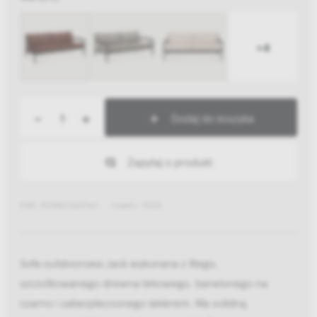
+4
-
+
Dodaj do koszyka
Zapytaj o produkt
EAN: 5404023629661
Indeks: 10436
Sofa outdoorowa Jack wykonana z litego,
szczotkowanego drewna tekowego, barwionego na
czarno i zabezpieczonego lakierem. Ma solidną