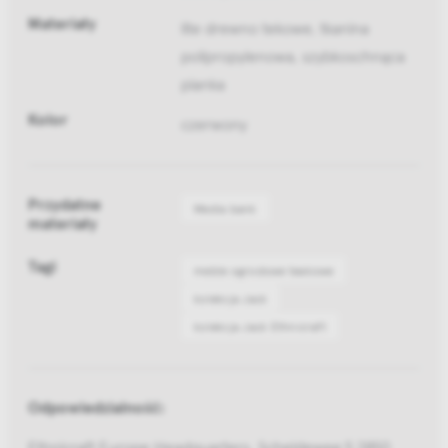
Materiały
lite drewno tekowe, tkanina
polipropylenowa, szybkoschnąca
pianka
Kolor
czerwony
Przydatne
Media bank
materiały
Tagi
meble ogrodowe teakowe
kolekcja Jack
kolekcja Jack Ethnicraft
Odpowiedzialność:
Ethnicraft Europe Headquarters, Scheldeweg 5 2850