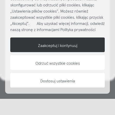
skonfigurować lub odrzucić pliki cookies, klikając
„Ustawienia plików cookies”. Możesz również
Najlepsze inspiracje i promocje na wyciągnięcie ręki, zapisz się już
dzisiaj do naszego cyklicznego newslettera!
zaakceptować wszystkie pliki cookies, klikając przycisk
„Akceptuj”. Aby uzyskać więcej informacji, odwiedź
Subskrybuj
NEWSLETTER
naszą stronę z informacjami Polityka prywatności
shop online
Zaakceptuj i kontynuuj
NAP
Odrzuć wszystkie cookies
informacje
Dostosuj ustawienia