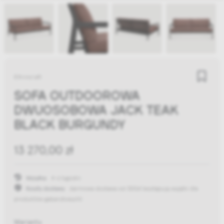
Ethnicraft
SOFA OUTDOOROWA
DWUOSOBOWA JACK TEAK
BLACK BURGUNDY
13 270,00 zł
Wysyłka:
4-6 tygodni
Koszty dostawy:
darmowa dostawa od 300zł
(występują wyjątki dla
produktów gabarytowych)
Warianty