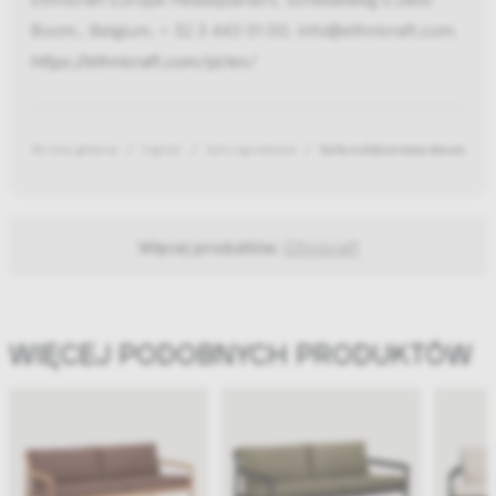
Boom,, Belgium, + 32 3 443 01 00, info@ethnicraft.com,
https://ethnicraft.com/pl/en/
Strona główna
Ogród
Sofy ogrodowe
Sofa outdoorowa dwuosobow
Więcej produktów:
Ethnicraft
WIĘCEJ PODOBNYCH PRODUKTÓW