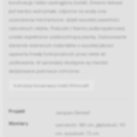
konstrukcję i lekko zaokrąglony kształt. Drewno tekowe
jest bardzo wytrzymałe, odporne na wodę oraz
uszkodzenia mechaniczne, dzięki wysokiej zawartości
naturalnych olejów. Poduszki z tkaniny polipropylenowej
zostały wypełnione szybkoschnącą pianką. Zastosowanie
starannie dobranych materiałów o wysokiej jakości
zapewnia trwałą funkcjonalność przez wiele lat
użytkowania. W sprzedaży dostępne są również
dedykowane pokrowce ochronne.
Instrukcje konserwacji mebli Ethnicraft
Projekt
Jacques Deneef
Wymiary
szerokość: 180 cm, głębokość: 90
cm, wysokość: 73 cm