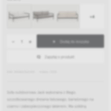
+4
-
+
Dodaj do koszyka
Zapytaj o produkt
EAN: 5404023626103
Indeks: 10232
Sofa outdoorowa Jack wykonana z litego,
szczotkowanego drewna tekowego, barwionego na
czarno i zabezpieczonego lakierem. Ma solidną