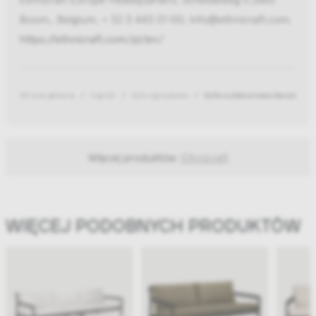
Boom,, Belgium, + 32 3 443 01 00, info@ethnicraft.com,
https://ethnicraft.com/pl/en/
Strona główna
Ogród
Sofy ogrodowe
Sofa outdoorowa dwuosobowa
Więcej produktów:
Ethnicraft
WIĘCEJ PODOBNYCH PRODUKTÓW