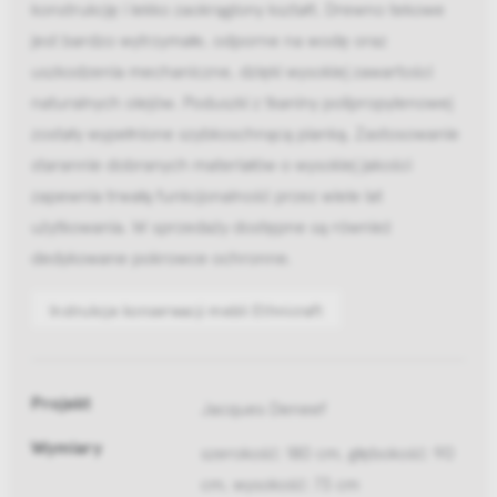
konstrukcję i lekko zaokrąglony kształt. Drewno tekowe
jest bardzo wytrzymałe, odporne na wodę oraz
uszkodzenia mechaniczne, dzięki wysokiej zawartości
naturalnych olejów. Poduszki z tkaniny polipropylenowej
zostały wypełnione szybkoschnącą pianką. Zastosowanie
starannie dobranych materiałów o wysokiej jakości
zapewnia trwałą funkcjonalność przez wiele lat
użytkowania. W sprzedaży dostępne są również
dedykowane pokrowce ochronne.
Instrukcje konserwacji mebli Ethnicraft
Projekt
Jacques Deneef
Wymiary
szerokość: 180 cm, głębokość: 90
cm, wysokość: 73 cm