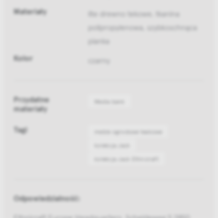
Materiały
lite drewno tekowe, tkanina
polipropylenowa, szybkoschnąca
pianka
Kolor
czarny
Przydatne
Media bank
materiały
Tagi
meble ogrodowe teakowe
kolekcja Jack
kolekcja Jack Ethnicraft
Odpowiedzialność:
Ethnicraft Europe Headquarters, Scheldeweg 5 2850