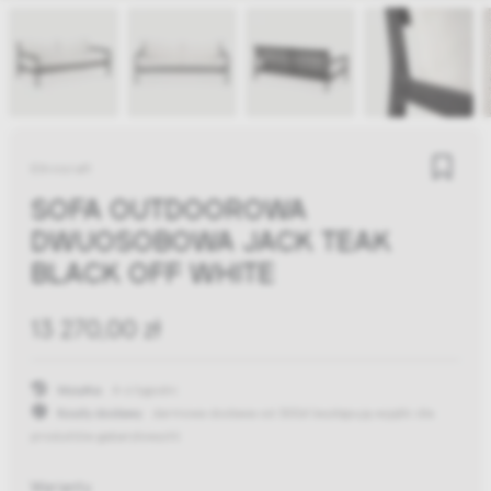
Ethnicraft
SOFA OUTDOOROWA
DWUOSOBOWA JACK TEAK
BLACK OFF WHITE
13 270,00 zł
Wysyłka:
4-6 tygodni
Koszty dostawy:
darmowa dostawa od 300zł
(występują wyjątki dla
produktów gabarytowych)
Warianty