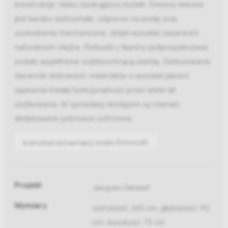
konstrukcję i lekko zaokrąglony kształt. Drewno tekowe
jest bardzo wytrzymałe, odporne na wodę oraz
uszkodzenia mechaniczne, dzięki wysokiej zawartości
naturalnych olejów. Poduszki z tkaniny polipropylenowej
zostały wypełnione szybkoschnącą pianką. Zastosowanie
starannie dobranych materiałów o wysokiej jakości
zapewnia trwałą funkcjonalność przez wiele lat
użytkowania. W sprzedaży dostępne są również
dedykowane pokrowce ochronne.
Instrukcje konserwacji mebli Ethnicraft
Projekt
Jacques Deneef
Wymiary
szerokość: 265 cm, głębokość: 90
cm, wysokość: 73 cm