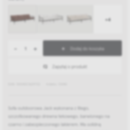
+4
-
+
Dodaj do koszyka
Zapytaj o produkt
EAN: 5404023629722
Indeks: 10440
Sofa outdoorowa Jack wykonana z litego,
szczotkowanego drewna tekowego, barwionego na
czarno i zabezpieczonego lakierem. Ma solidną