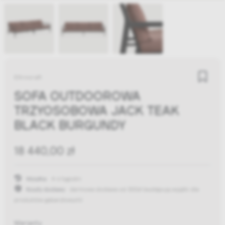
Ethnicraft
SOFA OUTDOOROWA
TRZYOSOBOWA JACK TEAK
BLACK BURGUNDY
18 440,00 zł
Wysyłka:
4-6 tygodni
Koszty dostawy:
darmowa dostawa od 300zł
(występują wyjątki dla
produktów gabarytowych)
Warianty