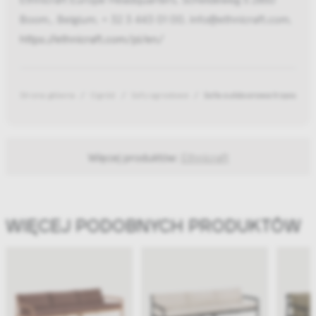
Boom,, Belgium, + 32 3 443 01 00, info@ethnicraft.com,
https://ethnicraft.com/pl/en/
Strona główna
Ogród
Sofy ogrodowe
Sofa outdoorowa trzyosobow
Więcej produktów:
Ethnicraft
WIĘCEJ PODOBNYCH PRODUKTÓW