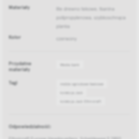
Materiały
lite drewno tekowe, tkanina
polipropylenowa, szybkoschnąca
pianka
Kolor
czerwony
Przydatne
Media bank
materiały
Tagi
meble ogrodowe teakowe
kolekcja Jack
kolekcja Jack Ethnicraft
Odpowiedzialność:
Ethnicraft Europe Headquarters, Scheldeweg 5 2850