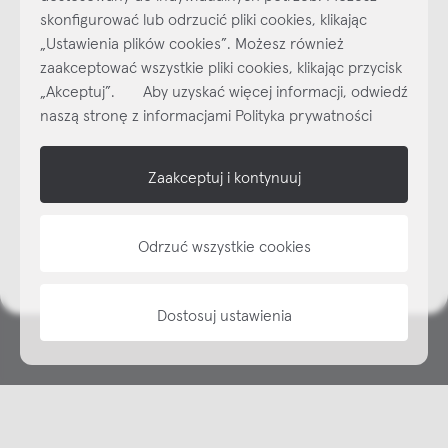
skonfigurować lub odrzucić pliki cookies, klikając
„Ustawienia plików cookies”. Możesz również
Najlepsze inspiracje i promocje na wyciągnięcie ręki, zapisz się już
zaakceptować wszystkie pliki cookies, klikając przycisk
dzisiaj do naszego cyklicznego newslettera!
„Akceptuj”. Aby uzyskać więcej informacji, odwiedź
Subskrybuj
NEWSLETTER
naszą stronę z informacjami Polityka prywatności
shop online
Zaakceptuj i kontynuuj
NAP
Odrzuć wszystkie cookies
informacje
Dostosuj ustawienia