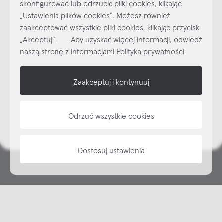
skonfigurować lub odrzucić pliki cookies, klikając
„Ustawienia plików cookies”. Możesz również
Najlepsze inspiracje i promocje na wyciągnięcie ręki, zapisz się już
dzisiaj do naszego cyklicznego newslettera!
zaakceptować wszystkie pliki cookies, klikając przycisk
„Akceptuj”. Aby uzyskać więcej informacji, odwiedź
Subskrybuj
NEWSLETTER
naszą stronę z informacjami Polityka prywatności
shop online
Zaakceptuj i kontynuuj
NAP
Odrzuć wszystkie cookies
informacje
Dostosuj ustawienia