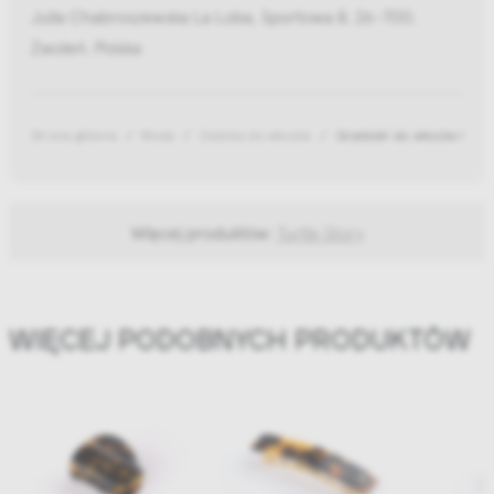
Julia Chabroszewska La Loba, Sportowa 8, 26-700,
Zwoleń, Polska
Strona główna
Moda
Ozdoby do włosów
Grzebień do włosów Comb
Więcej produktów:
Turtle Story
WIĘCEJ PODOBNYCH PRODUKTÓW