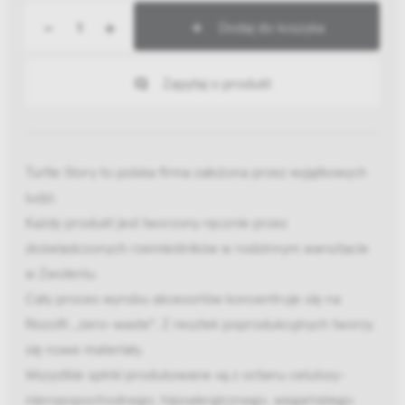
-
+
Dodaj do koszyka
Zapytaj o produkt
Turtle Story to polska firma założona przez wyjątkowych
ludzi.
Każdy produkt jest tworzony ręcznie przez
doświadczonych rzemieślników w rodzinnym warsztacie
w Zwoleniu.
Cały proces wyrobu akcesoriów koncentruje się na
filozofii ,,zero-waste". Z resztek poprodukcyjnych tworzy
się nowe materiały.
Wszystkie spinki produkowane są z octanu celulozy-
nieropopochodnego, hipoalergicznego, wegańskiego