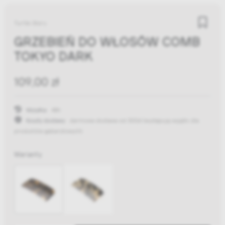
Turtle Story
GRZEBIEŃ DO WŁOSÓW COMB
TOKYO DARK
109,00 zł
Wysyłka:
48h
Koszty dostawy:
darmowa dostawa od 300zł
(występują wyjątki dla
produktów gabarytowych)
Warianty