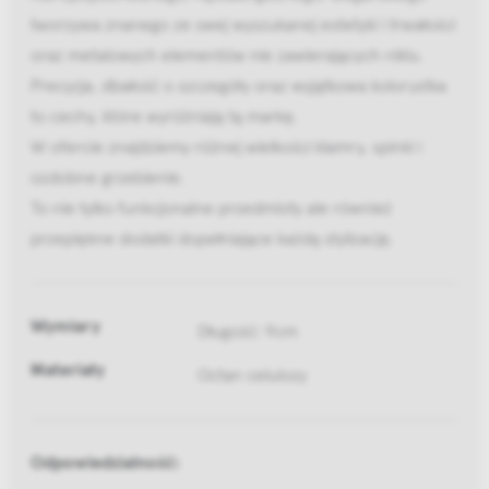
tworzywa znanego ze swej wyszukanej estetyki i trwałości
oraz metalowych elementów nie zawierających niklu.
Precyzja, dbałość o szczegóły oraz wyjątkowa kolorystka
to cechy, które wyróżniają tą markę.
W ofercie znajdziemy różnej wielkości klamry, spinki i
ozdobne grzebienie.
To nie tylko funkcjonalne przedmioty ale również
przepiękne dodatki dopełniające każdą stylizację.
Wymiary
Długość: 9cm
Materiały
Octan celulozy
Odpowiedzialność: