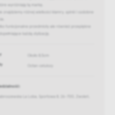
tóre wyróżniają tą markę.
e znajdziemy różnej wielkości klamry, spinki i ozdobne
nie.
ylko funkcjonalne przedmioty ale również przepiękne
dopełniające każdą stylizację.
y
Około 8,5cm
ły
Octan celulozy
dzialność:
habroszewska La Loba, Sportowa 8, 26-700, Zwoleń,