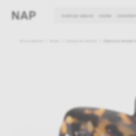
kolekcje własne
meble
oświetlen
Strona główna
Moda
Ozdoby do włosów
Klamra do włosów I