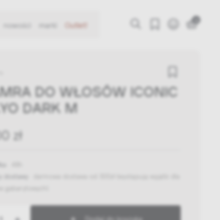
0
nowości
marki
Outlet!
ry
MRA DO WŁOSÓW ICONIC
YO DARK M
0 zł
ka:
48h
y dostawy:
darmowa dostawa od 300zł
(występują wyjątki dla
w gabarytowych)
+
Dodaj do koszyka