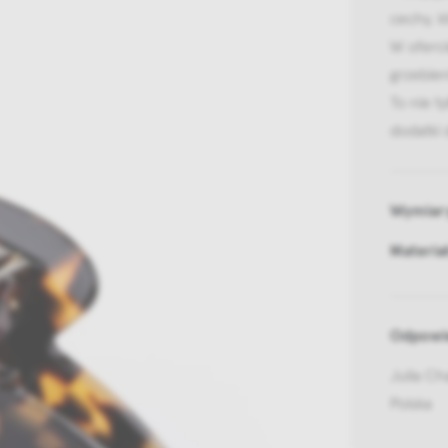
cechy, k
W oferci
grzebie
To nie t
dodatki 
Wymiar
Materia
Odpowie
Julia C
Polska