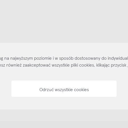
ajlepsze inspiracje i promocje na wyciągnięcie ręki, zapisz się już dzisiaj
p
Salony stacjo
Kontakt
Regulamin
Regulamin voucherów
Pol
sług na najwyższym poziomie i w sposób dostosowany do indywidua
ożesz również zaakceptować wszystkie pliki cookies, klikając przyc
Odrzuć wszystkie cookies