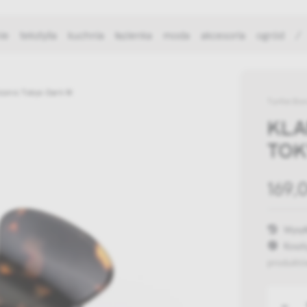
ie
tekstylia
kuchnia
łazienka
moda
akcesoria
ogród
/
conic Tokyo Dark M
Turtle Sto
KLA
TOK
169,0
Wysył
Koszt
produktó
-