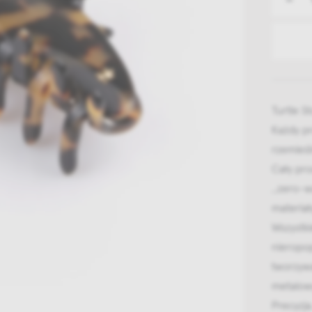
Turtle S
Każdy p
rzemieś
Cały pro
,,zero-w
materiał
Wszystki
nieropo
tworzywa
metalow
Precyzja