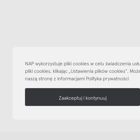
Bądźmy w kontakcie
N
shop online
NAP
informacje
NAP wykorzystuje pliki cookies w celu świadczenia u
pliki cookies, klikając „Ustawienia plików cookies”. M
nasze media
naszą stronę z informacjami Polityka prywatności
Zaakceptuj i kontynuuj