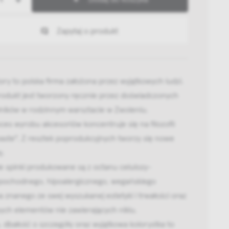
Zapytaj o produkt
tory to polska firma założona przez wyjątkowych ludzi.
rodukt jest tworzony ręcznie przez doświadczonych
lników w rodzinnym warsztacie w Zwoleniu.
ces wyrobu akcesoriów koncentruje się na filozofii
aste". Z resztek poprodukcyjnych tworzy się nowe
y.
e spinki produkowane są z octanu celulozy-
pochodnego, hipoalergicznego, wegańskiego
 znanego ze swej wyszukanej estetyki i trwałości oraz
ych elementów nie zawierających niklu.
, dbałość o szczegóły oraz wyjątkowa kolorystka to