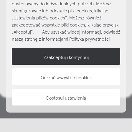
dostosowany do indywidualnych potrzeb. Możesz
skonfigurować lub odrzucić pliki cookies, klikając
„Ustawienia plików cookies”. Możesz również
Najlepsze inspiracje i promocje na wyciągnięcie ręki, zapisz się już
dzisiaj do naszego cyklicznego newslettera!
zaakceptować wszystkie pliki cookies, klikając przycisk
„Akceptuj”. Aby uzyskać więcej informacji, odwiedź
Subskrybuj
NEWSLETTER
naszą stronę z informacjami Polityka prywatności
shop online
Zaakceptuj i kontynuuj
NAP
Odrzuć wszystkie cookies
informacje
Dostosuj ustawienia