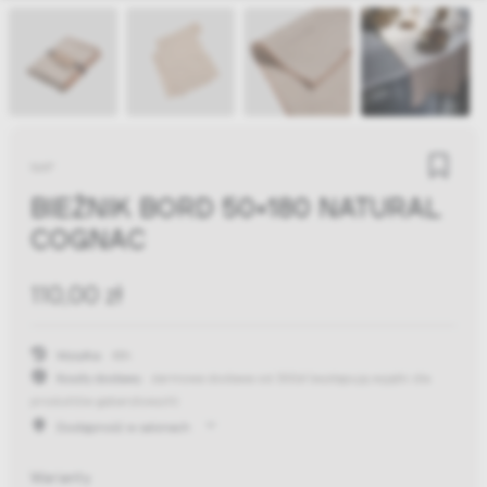
NAP
BIEŻNIK BORD 50X180 NATURAL
COGNAC
110,00 zł
Wysyłka:
48h
Koszty dostawy:
darmowa dostawa od 300zł
(występują wyjątki dla
produktów gabarytowych)
Dostępność w salonach
Warianty