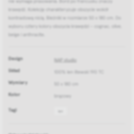
nie wymaga prasowania. Bord po francusku znaczy
krawędź. Kolekcję charakteryzuje obszycie wokół
kontrastową nicią. Bieżniki w rozmiarze 50 x 180 cm. Do
wyboru cztery kolory obszycia krawędzi – cognac, olive,
beige i anthracite.
Design
NAP studio
Skład
100% len litewski 190 TC
Wymiary
50 x 180 cm
Kolor
brązowy
Tagi
len