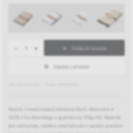
-
+
Dodaj do koszyka
Zapytaj o produkt
EAN: 5907780311942
Indeks: 99999994713
Bieżnik z nowej kolekcji tekstylnej Bord. Wykonany w
100% z lnu litewskiego o gramaturze 190g/m2. Materiał
jest wytrzymały, nabiera szlachetności z każdym praniem,