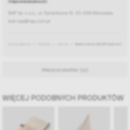
Odpowiedzialność:
NAP Sp. z o.o., ul. Dynamiczna 10, 03-008 Warszawa,
bok.nap@nap.com.pl
Strona główna
Tekstylia
Obrusy
Bieżnik Bord 50x180 Natural Cogn
Więcej produktów:
NAP
WIĘCEJ PODOBNYCH PRODUKTÓW