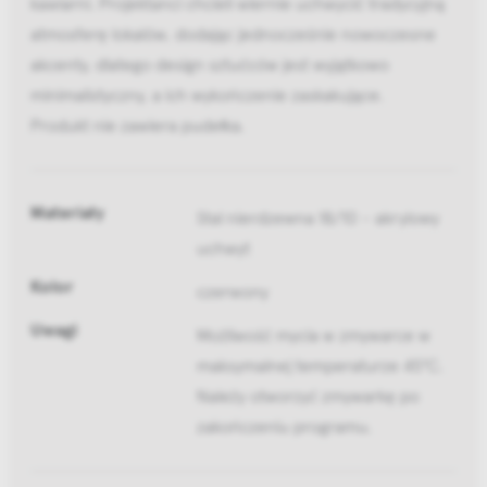
kawiarni. Projektanci chcieli wiernie uchwycić tradycyjną
atmosferę lokalów, dodając jednocześnie nowoczesne
akcenty, dlatego design sztućców jest wyjątkowo
minimalistyczny, a ich wykończenie zaskakujące.
Produkt nie zawiera pudełka.
Materiały
Stal nierdzewna 18/10 - akrylowy
uchwyt
Kolor
czerwony
Uwagi
Możliwość mycia w zmywarce w
maksymalnej temperaturze 45°C.
Należy otworzyć zmywarkę po
zakończeniu programu.