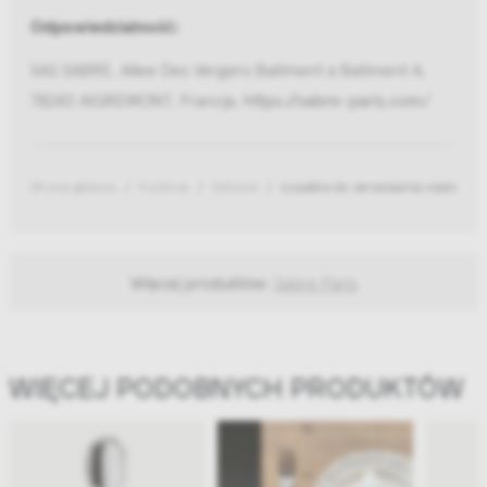
Odpowiedzialność:
SAS SABRE, Allee Des Vergers Batiment a Batiment A,
78240 AIGREMONT, Francja,
https://sabre-paris.com/
Strona główna
Kuchnia
Sztućce
Łopatka do serwowania ciasta Bis
Więcej produktów:
Sabre Paris
WIĘCEJ PODOBNYCH PRODUKTÓW