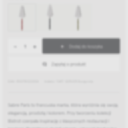
-
+
Dodaj do koszyka
Zapytaj o produkt
EAN: 5907781223534
Indeks: TART SERVER Burgundy
Sabre Paris to francuska marka, która wyróżnia się swoją
elegancją, prostotą i kolorem. Przy tworzeniu kolekcji
Bistrot czerpała inspirację z klasycznych restauracji i