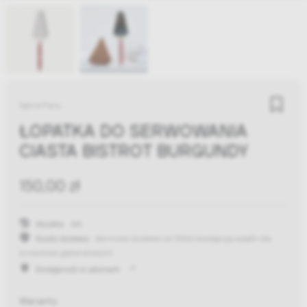
Sabre Paris
ŁOPATKA DO SERWOWANIA
CIASTA BISTROT BURGUNDY
150,00 zł
Wysyłka:
48h
Koszty dostawy:
darmowa dostawa od 300zł
(występują wyjątki dla
produktów gabarytowych)
Dostępność w salonach
Warianty