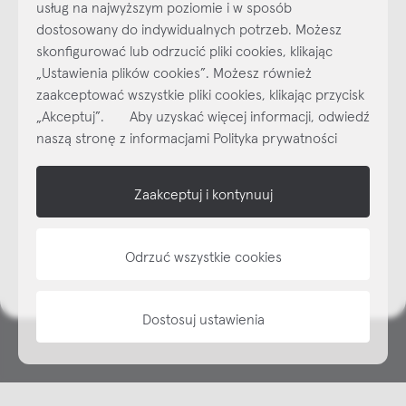
usług na najwyższym poziomie i w sposób
dostosowany do indywidualnych potrzeb. Możesz
skonfigurować lub odrzucić pliki cookies, klikając
„Ustawienia plików cookies”. Możesz również
Najlepsze inspiracje i promocje na wyciągnięcie ręki, zapisz się już
zaakceptować wszystkie pliki cookies, klikając przycisk
dzisiaj do naszego cyklicznego newslettera!
„Akceptuj”. Aby uzyskać więcej informacji, odwiedź
Subskrybuj
NEWSLETTER
naszą stronę z informacjami Polityka prywatności
shop online
Zaakceptuj i kontynuuj
NAP
Odrzuć wszystkie cookies
informacje
Dostosuj ustawienia