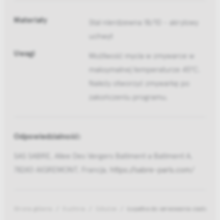
Materiały
Stal nierdzewna 18/10 - akrylowy
uchwyt
Uwagi
Możliwość mycia w zmywarce w
maksymalnej temperaturze 45°C.
Należy otworzyć zmywarkę po
zakończeniu programu.
Odpowiedzialność:
SAS SABRE, Allee Des Vergers Batiment a Batiment A,
78240 AIGREMONT, Francja,
https://sabre-paris.com/
Strona główna
Kuchnia
Sztućce
Łopatka do serwowania ciasta Bistr