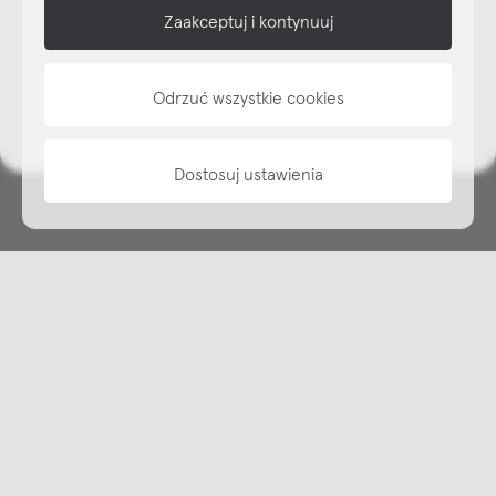
shop online
Zaakceptuj i kontynuuj
NAP
Odrzuć wszystkie cookies
informacje
Dostosuj ustawienia
Copyright © NAP, 2025. All rights reserved
Made with 🫐