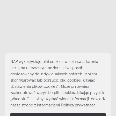
NAP wykorzystuje pliki cookies w celu świadczenia
usług na najwyższym poziomie i w sposób
dostosowany do indywidualnych potrzeb. Możesz
skonfigurować lub odrzucić pliki cookies, klikając
„Ustawienia plików cookies”. Możesz również
Najlepsze inspiracje i promocje na wyciągnięcie ręki, zapisz się już
zaakceptować wszystkie pliki cookies, klikając przycisk
dzisiaj do naszego cyklicznego newslettera!
„Akceptuj”. Aby uzyskać więcej informacji, odwiedź
Subskrybuj
NEWSLETTER
naszą stronę z informacjami Polityka prywatności