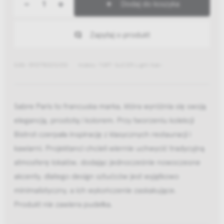
-
+
Dodaj do koszyka
Zapytaj o produkt
EAN: 5907780212010
Indeks: TART SLICER Light Kaki
Sabre Paris to francuska marka, która wyróżnia się swoją
elegancją, prostotą i kolorem. Przy tworzeniu kolekcji
Bistrot czerpała inspirację z klasycznych restauracji i
kawiarni. Projektanci chcieli wiernie uchwycić tradycyjną
atmosferę lokalów, dodając jednocześnie nowoczesne
akcenty, dlatego design sztućców jest wyjątkowo
minimalistyczny, a ich wykończenie zaskakujące.
Produkt nie zawiera pudełka.