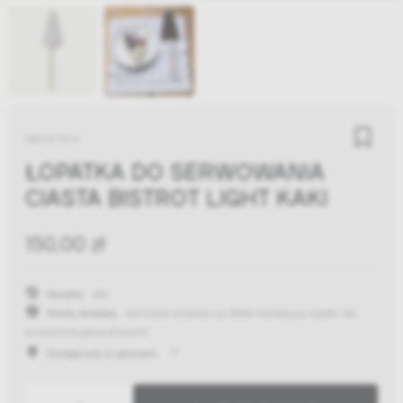
Sabre Paris
ŁOPATKA DO SERWOWANIA
CIASTA BISTROT LIGHT KAKI
150,00 zł
Wysyłka:
48h
Koszty dostawy:
darmowa dostawa od 300zł
(występują wyjątki dla
produktów gabarytowych)
Dostępność w salonach