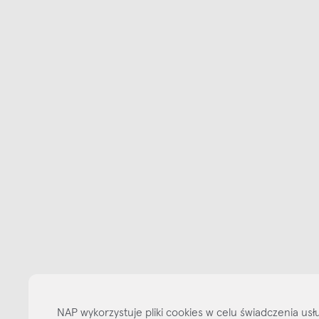
Bądźmy w kontakcie
N
shop online
NAP
informacje
nasze media
NAP wykorzystuje pliki cookies w celu świadczenia u