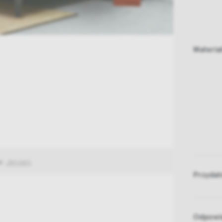
Materia
w:
Jensen
Przydat
Odpowie