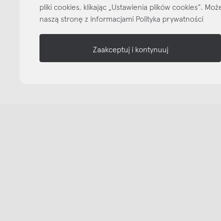
pliki cookies, klikając „Ustawienia plików cookies”. M
naszą stronę z informacjami Polityka prywatności
Zaakceptuj i kontynuuj
Copyright © NAP, 2025. All rights reserved
Made with 🫐