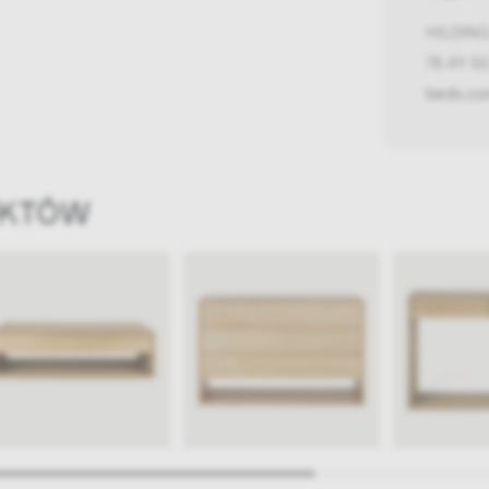
HILDING 
78 49 5
beds.c
UKTÓW