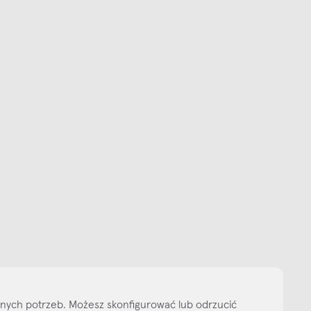
Subskrybuj
NEWSLETTER
 do naszego cyklicznego newslettera!
on-pt: 9.00-17.00
tel. 502 264 081
tel. 500 008 185
online@nap.com.pl
narne
Showroom NAP Żoliborz
NAP contract
NAP magazine
NAP studio
ityka prywatności
Media bank
Warunki sprzedaży
Wzornik tkanin
O nas
lnych potrzeb. Możesz skonfigurować lub odrzucić