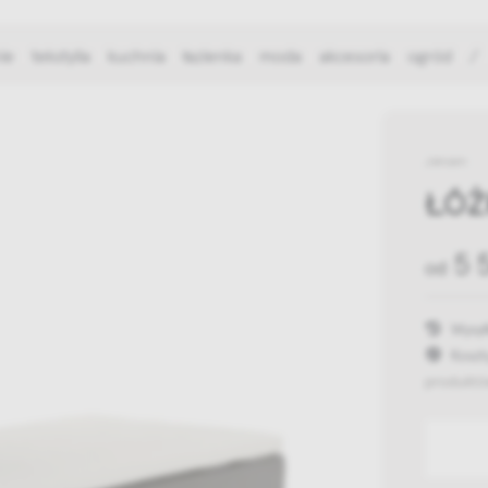
ie
tekstylia
kuchnia
łazienka
moda
akcesoria
ogród
/
Jensen
ŁÓŻ
5 
od
Wysył
Koszt
produktó