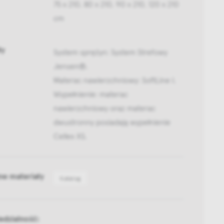
75 x 210, 80 x 210, 90 x 210, 120 x 210
cm
ły
System sprężyn: System Strefowy
Jensen®.
Materac nawierzchniowy: SoftLine I.
Wypełnienie: materac
nawierzchniowy oraz materac
dwustronny posiadają wypełnienie
Cellex XS.
ne materiały
Katalog
dzialność: