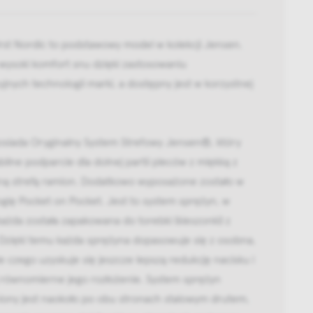
rst Nordic to podstawowy model w kolekcji Jensen.
wysoki komfort snu dzięki zastosowaniu
jnych technologii marki, a dostępny jest w korzystnej
osiada Oryginalny System Strefowy Jensen®, który
abilne podparcie dla dolnej partii pleców z miękką z
zną strefą ramion. Dodatkowo wyposażone zostało w
gię Pocket on Pocket. Jest to system sprężyn, w
ażda została zapakowana do torebki (kieszonki) z
 Dzięki temu każda sprężyna dopasowuje się z osobna,
e czego uzyskuje się jeszcze lepszą redukcję nacisku i
 równomierne jego rozłożenie. System sprężyn
ony jest naokoło po obu stronach stalowym drutem,