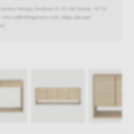
Anders Norway, Postboks 19, 03-061 Svelvik, +47 33
0, info.no@hildinganders.com,
https://jensen-
om/