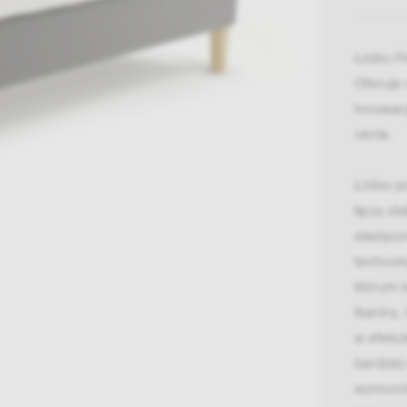
Łóżko Fi
Oferuje 
innowacy
cenie.
Łóżko p
łączy st
elastyc
technolo
którym k
tkaniny.
w efekci
bardziej
wzmocni