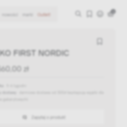
0
nowości
marki
Outlet!
KO FIRST NORDIC
560,00 zł
ka:
5-6 tygodni
y dostawy:
darmowa dostawa od 300zł
(występują wyjątki dla
w gabarytowych)
Zapytaj o produkt