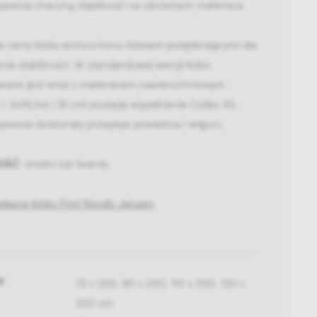
apewnia znaczną stabilność na obrzeżach materaca.
e ramy łóżka wzmocniono listwami podpierającymi dla
nia stabilności. W standardowej wersji łóżko
wane jest wraz z materacem nawierzchniowym
 I. SoftLine I (8 cm) posiada wypełnienie Cellex XS,
pewnia doskonały przepływ powietrza i wilgoci.
OŚĆ
: średni lub twardy.
łasne łóżko First Nordic Jensen
y
75 x 200, 80 x 200, 90 x 200, 120 x
200 cm