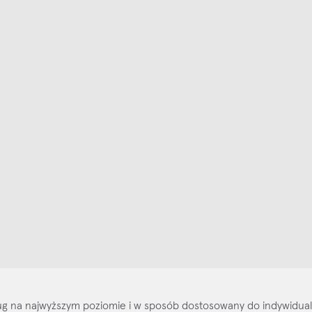
ajlepsze inspiracje i promocje na wyciągnięcie ręki, zapisz się już dzisiaj
p
Salony stacjo
Kontakt
Regulamin
Regulamin voucherów
Pol
sług na najwyższym poziomie i w sposób dostosowany do indywidua