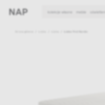
kolekcje własne
meble
oświetlen
Strona główna
Łóżka
Łóżka
Łóżko First Nordic