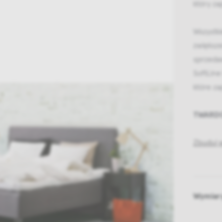
który z
Wszystki
zwiększe
sprzeda
SoftLine
które za
TWARD
Zbuduj w
Wymiar