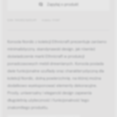
Zapytaj o produkt
EAN: 5404023600691
Indeks: 51447
Konsola Nordic z kolekcji Ethnicraft prezentuje zarówno
minimalistyczny, skandynawski design, jak również
doświadczenie marki Ethnicraft w produkcji
ponadczasowych mebli drewnianych. Konsola posiada
dwie funkcjonalne szuflady oraz charakterystyczną dla
kolekcji Nordic, dolną powierzchnię, na której można
dodatkowo wyeksponować elementy dekoracyjne.
Prosty, uniwersalny i elegancki design zapewnia
długoletnią użyteczność i funkcjonalność tego
znakomitego produktu.