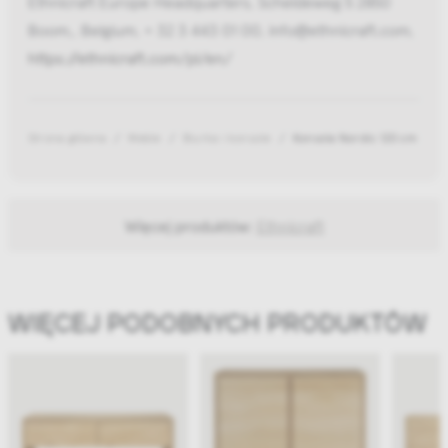
Ethnicraft Europe Headquarters, Scheldeweg 5 2850
Boom,, Belgium, + 32 3 443 01 00, info@ethnicraft.com,
https://ethnicraft.com/pl/en/
Strona główna
Meble
Biurka i konsole
Konsola Nordic 120 cm
Więcej produktów:
Ethnicraft
WIĘCEJ PODOBNYCH PRODUKTÓW