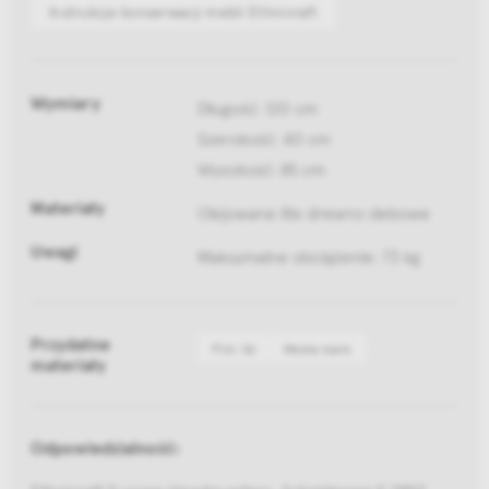
Instrukcje konserwacji mebli Ethnicraft
Wymiary
Długość: 120 cm
Szerokość: 40 cm
Wysokość: 85 cm
Materiały
Olejowane lite drewno debowe
Uwagi
Maksymalne obciążenie: 73 kg
Przydatne
Pliki 3d
Media bank
materiały
Odpowiedzialność: