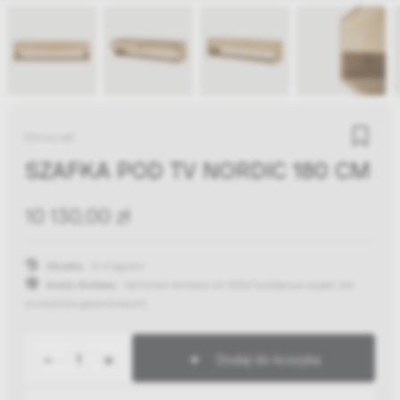
Ethnicraft
SZAFKA POD TV NORDIC 180 CM
10 130,00 zł
Wysyłka:
4-6 tygodni
Koszty dostawy:
darmowa dostawa od 300zł
(występują wyjątki dla
produktów gabarytowych)
-
+
Dodaj do koszyka