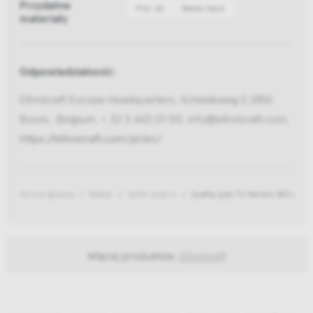
Przydatne
Pliki 3d
Media bank
materiały
Odpowiedzialność:
Ethnicraft Europe Headquarters, Scheldeweg 5 2850
Boom,, Belgium, + 32 3 443 01 00, info@ethnicraft.com,
https://ethnicraft.com/pl/en/
Strona główna
Meble
Szafki pod tv
Szafka pod TV Nordic 180 cm
Więcej produktów:
Ethnicraft