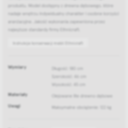
produktu. Model dostępny z drewna dębowego, które
nadaje wnętrzu indywidualny charakter i osobne korzyści
aranżacyjne. Jakość wykonania zapewniona przez
najwyższe standardy firmy Ethnicraft.
Instrukcje konserwacji mebli Ethnicraft
Wymiary
Długość: 180 cm
Szerokość: 46 cm
Wysokość: 45 cm
Materiały
Olejowane lite drewno dębowe
Uwagi
Maksymalne obciążenie: 122 kg