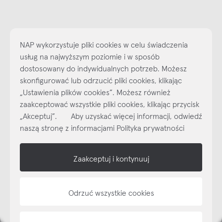
NAP wykorzystuje pliki cookies w celu świadczenia
usług na najwyższym poziomie i w sposób
dostosowany do indywidualnych potrzeb. Możesz
skonfigurować lub odrzucić pliki cookies, klikając
„Ustawienia plików cookies”. Możesz również
Najlepsze inspiracje i promocje na wyciągnięcie ręki, zapisz się już
dzisiaj do naszego cyklicznego newslettera!
zaakceptować wszystkie pliki cookies, klikając przycisk
„Akceptuj”. Aby uzyskać więcej informacji, odwiedź
Subskrybuj
NEWSLETTER
naszą stronę z informacjami Polityka prywatności
shop online
Zaakceptuj i kontynuuj
NAP
Odrzuć wszystkie cookies
informacje