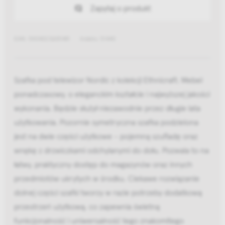
Zapytaj o produkt
EAN: 5404023605481
Indeks: 51440
Szafka pod telewizor Nordic z kolekcji Ethnicraft. Mebel
ponadczasowy, o eleganckim kształcie i najwyższej jakości
wykonania. Będzie służył niezawodnie przez długie lata
użytkowania. Pozornie symetryczna szafka podzielona
jest na dwie części użytkowe - pojemną szufladę oraz
wnękę z drzwiczkami odchylanymi do dołu. Pozwala to na
łatwy, praktyczny dostęp do magazynów oraz innych
przedmiotów ukrytych w środku. Ciekawe rozwiązanie
dolnej części szafki tworzy w razie potrzeby dodatkową
przestrzeń użytkową, co zapewnia świetną
funkcjonalność i uniwersalność tego znakomitego