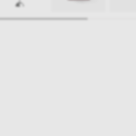
ajlepsze inspiracje i promocje na wyciągnięcie ręki, zapisz się już dzisiaj
p
Salony stacjo