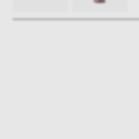
Bądźmy w kontakcie
N
shop online
NAP