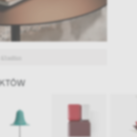
:
&Tradition
UKTÓW