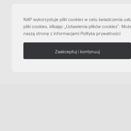
informacje
nasze media
NAP wykorzystuje pliki cookies w celu świadczenia u
pliki cookies, klikając „Ustawienia plików cookies”. M
naszą stronę z informacjami Polityka prywatności
Zaakceptuj i kontynuuj
Copyright © NAP, 2025. All rights reserved
Made with 🫐