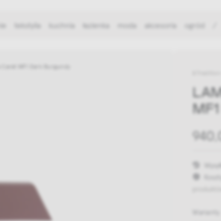
ie
tekstylia
kuchnia
łazienka
moda
akcesoria
ogród
/
 Caret MF1 Dark Burgundy
&Tradition
LAM
MF1
940,
Wysył
Koszt
produktó
Warianty