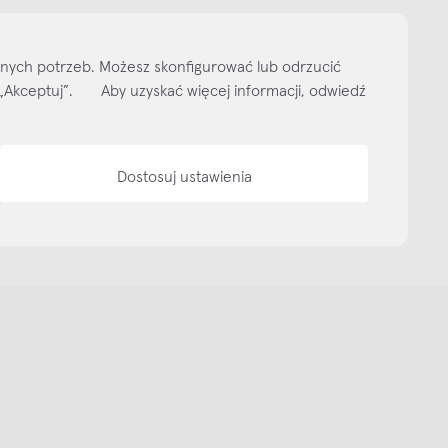
ityka prywatności
Media bank
Warunki sprzedaży
Wzornik tkanin
O nas
lnych potrzeb. Możesz skonfigurować lub odrzucić
isk „Akceptuj”. Aby uzyskać więcej informacji, odwiedź
Dostosuj ustawienia