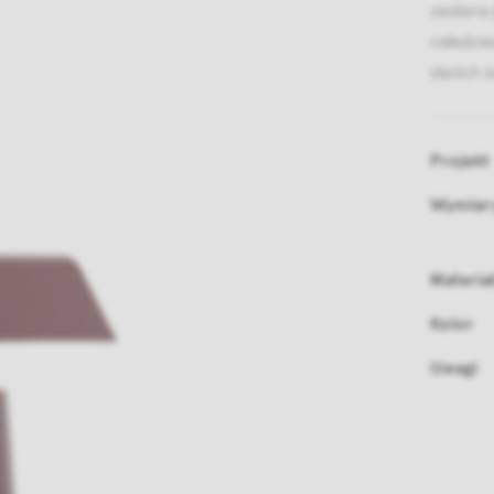
zasilana
naładowa
dwóch b
Projekt
Wymiar
Materia
Kolor
Uwagi