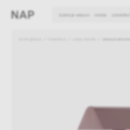
kolekcje własne
meble
oświetlen
Strona główna
Oświetlenie
Lampy stołowe
Lampa przenośna