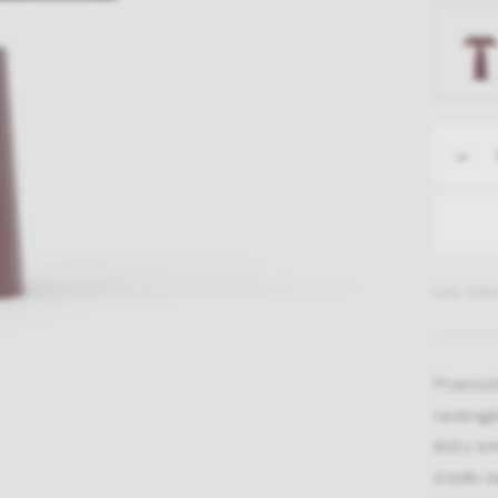
-
EAN: 5705
Przenośn
zaokrągl
który em
źródło 