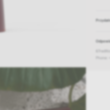
Przydat
Odpowie
&Tradit
Phone: 