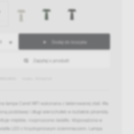
+
Dodaj do koszyka
Zapytaj o produkt
385028520
Indeks: 133166A163
a lampa Caret MF1 wykonana z lakierowanej stali. Ma
oną podstawę i długi wierzchołek w kształcie piramidy,
ituje miękkie, rozproszone światło. Wyposażona w
światła LED z trzystopniowym ściemniaczem. Lampa