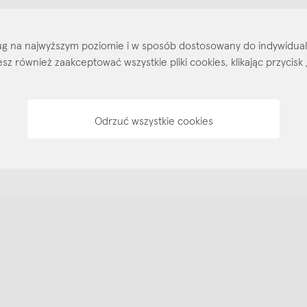
Kontakt
Regulamin
Regulamin voucherów
Pol
sług na najwyższym poziomie i w sposób dostosowany do indywidua
ożesz również zaakceptować wszystkie pliki cookies, klikając przyc
Odrzuć wszystkie cookies