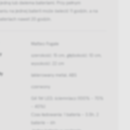
 jedną lub dwiema bateriami. Przy pełnym
niu na jednej baterii może świecić 11 godzin, a na
ateriach nawet 20 godzin.
Matteo Fogale
y
szerokość: 15 cm, głębokość: 10 cm,
wysokość: 22 cm
ły
lakierowany metal, ABS
czerwony
G4 1W LED, ściemniacz (100% - 70%
- 40%)
Czas ładowania: 1 bateria – 3.5h, 2
baterie – 6h