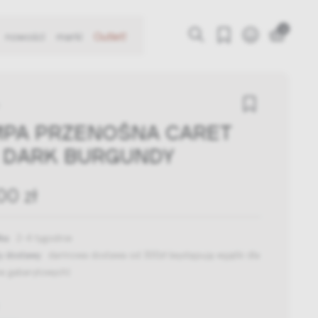
0
nowości
marki
Outlet!
PA PRZENOŚNA CARET
 DARK BURGUNDY
00 zł
ka:
2-4 tygodnie
y dostawy:
darmowa dostawa od 300zł
(występują wyjątki dla
w gabarytowych)