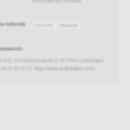
Jedna bateria w zestawie.
ne materiały
Pliki 2d/3d
Media bank
dzialność:
ion A/S,, Kronprinsessegade 4, DK-1306 Copenhagen,
+45 39 20 02 33,
https://www.andtradition.com/