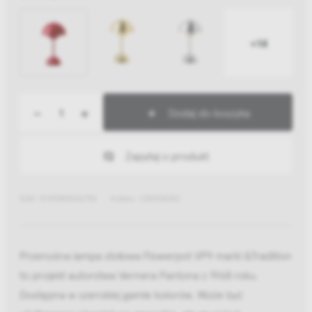
+14
-
+
Dodaj do koszyka
Zapytaj o produkt
EAN: 5705385036754
Indeks: 133093A182
Przenośna lampa stołowa Flowerpot VP9 marki &Tradition
to projekt autorstwa Vernera Pantona z 1968 roku.
Dostępna w szerokiej gamie kolorów. Może być