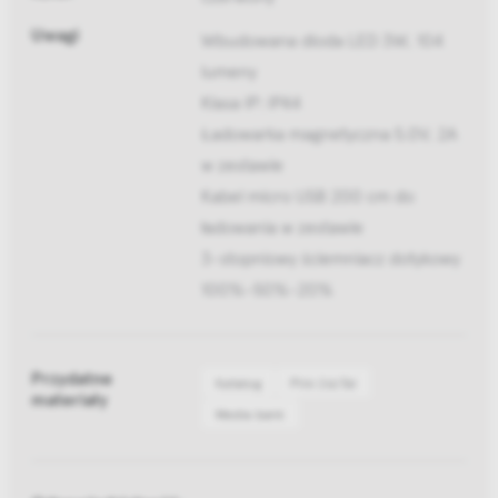
Uwagi
Wbudowana dioda LED 3W, 104
lumeny
Klasa IP: IP44
Ładowarka magnetyczna 5.0V, 2A
w zestawie
Kabel micro USB 200 cm do
ładowania w zestawie
3-stopniowy ściemniacz dotykowy
100%-50%-20%
Przydatne
Katalog
Pliki 2d/3d
materiały
Media bank