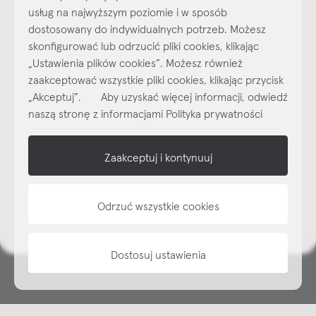
usług na najwyższym poziomie i w sposób
dostosowany do indywidualnych potrzeb. Możesz
skonfigurować lub odrzucić pliki cookies, klikając
„Ustawienia plików cookies”. Możesz również
Najlepsze inspiracje i promocje na wyciągnięcie ręki, zapisz się już
zaakceptować wszystkie pliki cookies, klikając przycisk
dzisiaj do naszego cyklicznego newslettera!
„Akceptuj”. Aby uzyskać więcej informacji, odwiedź
Subskrybuj
NEWSLETTER
naszą stronę z informacjami Polityka prywatności
shop online
Zaakceptuj i kontynuuj
NAP
Odrzuć wszystkie cookies
informacje
Dostosuj ustawienia