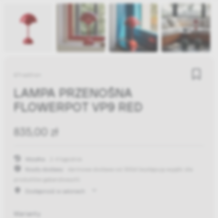
&Tradition
LAMPA PRZENOŚNA
FLOWERPOT VP9 RED
835,00 zł
Wysyłka:
2-4 tygodnie
Koszty dostawy:
darmowa dostawa od 300zł
(występują wyjątki dla
produktów gabarytowych)
Dostępność w salonach
Warianty