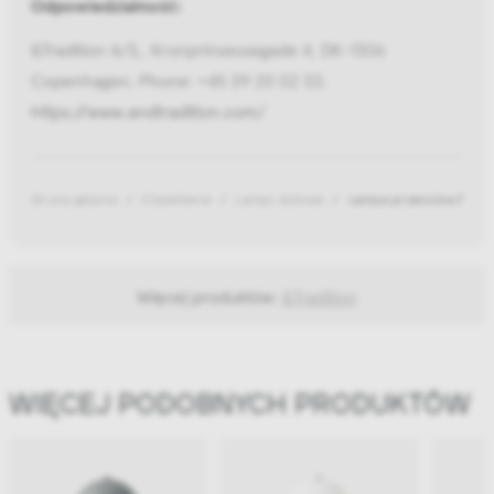
Odpowiedzialność:
&Tradition A/S,, Kronprinsessegade 4, DK-1306
Copenhagen, Phone: +45 39 20 02 33,
https://www.andtradition.com/
Strona główna
Oświetlenie
Lampy stołowe
Lampa przenośna Flowe
Więcej produktów:
&Tradition
WIĘCEJ PODOBNYCH PRODUKTÓW