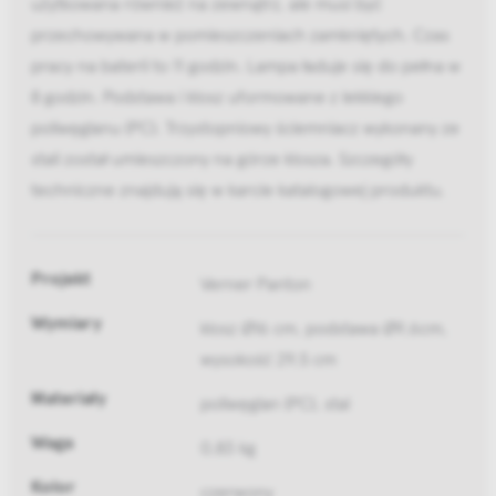
użytkowana również na zewnątrz, ale musi być
przechowywana w pomieszczeniach zamkniętych. Czas
pracy na baterii to 11 godzin. Lampa ładuje się do pełna w
8 godzin. Podstawa i klosz uformowane z lekkiego
poliwęglanu (PC). Trzystopniowy ściemniacz wykonany ze
stali został umieszczony na górze klosza. Szczegóły
techniczne znajdują się w karcie katalogowej produktu.
Projekt
Verner Panton
Wymiary
klosz Ø16 cm, podstawa Ø9,6cm,
wysokość 29,5 cm
Materiały
poliwęglan (PC), stal
Waga
0,83 kg
Kolor
czerwony