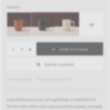
Warianty
+2
-
+
Dodaj do koszyka
Zapytaj o produkt
EAN: 5710441318477
Indeks: AC473-A668-AE91
Zaprojektowany przez portugalskiego projektanta Rui
Pereira talerz Barro jest częścią kolekcji zastawy stołowej,