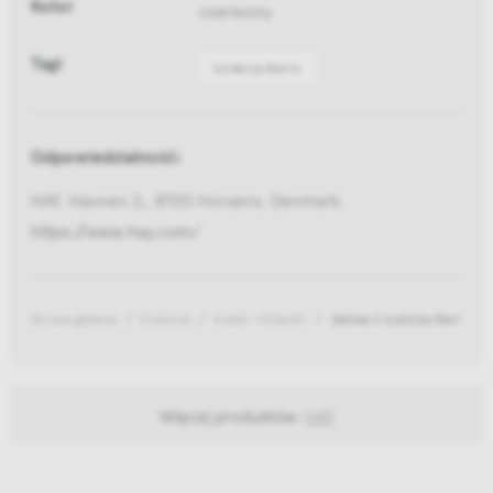
Kolor
czerwony
Tagi
kolekcja Barro
Odpowiedzialność:
HAY, Havnen 3,, 8700 Horsens, Denmark,
https://www.hay.com/
Strona główna
Kuchnia
Kubki i filiżanki
Zestaw 2 kubków Barro Nat
Więcej produktów:
HAY