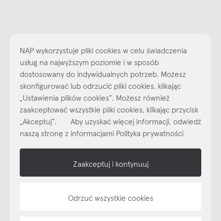
NAP wykorzystuje pliki cookies w celu świadczenia
usług na najwyższym poziomie i w sposób
dostosowany do indywidualnych potrzeb. Możesz
skonfigurować lub odrzucić pliki cookies, klikając
„Ustawienia plików cookies”. Możesz również
Najlepsze inspiracje i promocje na wyciągnięcie ręki, zapisz się już
zaakceptować wszystkie pliki cookies, klikając przycisk
dzisiaj do naszego cyklicznego newslettera!
„Akceptuj”. Aby uzyskać więcej informacji, odwiedź
Subskrybuj
NEWSLETTER
naszą stronę z informacjami Polityka prywatności
shop online
Zaakceptuj i kontynuuj
NAP
Odrzuć wszystkie cookies
informacje