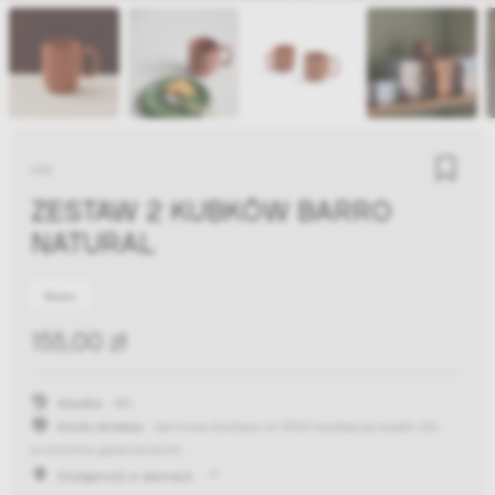
HAY
ZESTAW 2 KUBKÓW BARRO
NATURAL
Nowy
155,00 zł
Wysyłka:
48h
Koszty dostawy:
darmowa dostawa od 300zł
(występują wyjątki dla
produktów gabarytowych)
Dostępność w salonach