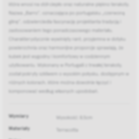
która wnosi na stół ciepło oraz naturalne piękno terakoty.
Nazwa „Barro”, oznaczająca po portugalsku „czerwoną
glinę”, odzwierciedla fascynację projektanta tradycją i
zastosowaniem tego ponadczasowego materiału.
Charakterystycznie wywinięty rant, przyjemna w dotyku
powierzchnia oraz harmonijne proporcje sprawiają, że
kubek jest wygodny i komfortowy w codziennym
użytkowaniu. Wykonany w Portugalii z trwałej terakoty,
został pokryty szkliwem o wysokim połysku, dostępnym w
różnych kolorach, które można dowolnie łączyć i
komponować według własnych upodobań.
Wymiary
Wysokość: 8,5cm
Materiały
Terracotta