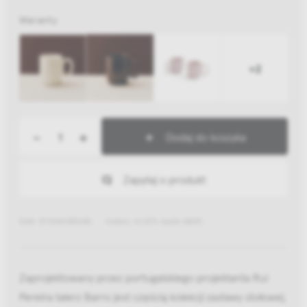
Warianty
+2
-
+
Dodaj do koszyka
Zapytaj o produkt
EAN: 5710441455240
Indeks: AC473-A668-AB90
Zaprojektowany przez portugalskiego projektanta Rui
Pereira talerz Barro jest częścią kolekcji zastawy stołowej,