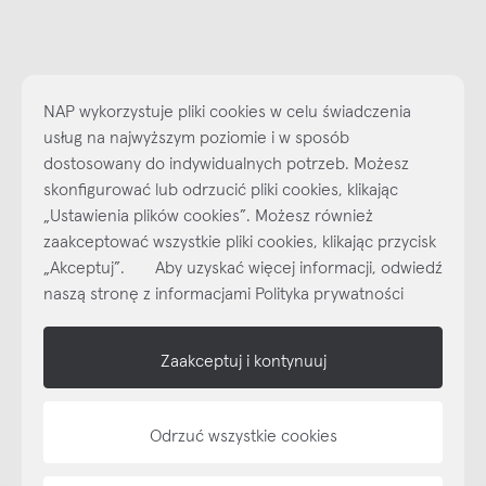
NAP wykorzystuje pliki cookies w celu świadczenia
usług na najwyższym poziomie i w sposób
dostosowany do indywidualnych potrzeb. Możesz
skonfigurować lub odrzucić pliki cookies, klikając
„Ustawienia plików cookies”. Możesz również
Najlepsze inspiracje i promocje na wyciągnięcie ręki, zapisz się już
zaakceptować wszystkie pliki cookies, klikając przycisk
dzisiaj do naszego cyklicznego newslettera!
„Akceptuj”. Aby uzyskać więcej informacji, odwiedź
Subskrybuj
NEWSLETTER
naszą stronę z informacjami Polityka prywatności
shop online
Zaakceptuj i kontynuuj
NAP
Odrzuć wszystkie cookies
informacje