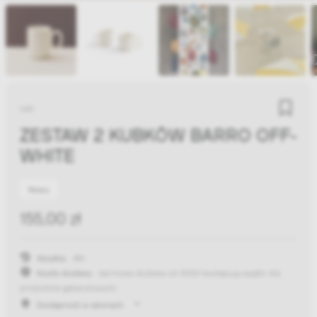
HAY
ZESTAW 2 KUBKÓW BARRO OFF-
WHITE
Nowy
155,00 zł
Wysyłka:
48h
Koszty dostawy:
darmowa dostawa od 300zł
(występują wyjątki dla
produktów gabarytowych)
Dostępność w salonach