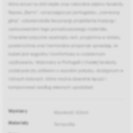
która wnosi na stół ciepło oraz naturalne piękno terakoty.
Nazwa „Barro”, oznaczająca po portugalsku „czerwoną
glinę”, odzwierciedla fascynację projektanta tradycją i
zastosowaniem tego ponadczasowego materiału.
Charakterystycznie wywinięty rant, przyjemna w dotyku
powierzchnia oraz harmonijne proporcje sprawiają, że
kubek jest wygodny i komfortowy w codziennym
użytkowaniu. Wykonany w Portugalii z trwałej terakoty,
został pokryty szkliwem o wysokim połysku, dostępnym w
różnych kolorach, które można dowolnie łączyć i
komponować według własnych upodobań.
Wymiary
Wysokość: 8,5cm
Materiały
Terracotta