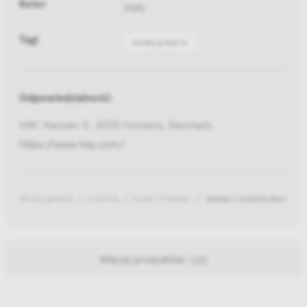
Kolor
biały
Tagi
kolekcja Barro
Odpowiedzialność:
HAY, Havnen 3,, 8700 Horsens, Denmark,
https://www.hay.com/
Strona główna
Kuchnia
Kubki i filiżanki
Zestaw 2 kubków Barro Of
Więcej produktów:
HAY