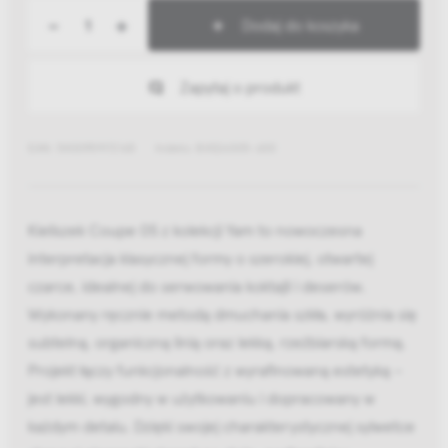
-
+
Dodaj do koszyka
Zapytaj o produkt
EAN: 5400959172165
Indeks: B4326005-600
Kieliszek Coupe 05 z kolekcji Yam to nowoczesna
interpretacja klasycznej formy o szerokiej, otwartej
czarce, idealnej do serwowania koktajli i deserów.
Wykonany ręcznie metodą dmuchania szkła, wyróżnia się
subtelną, organiczną linią oraz lekką, rzeźbiarską formą.
Projekt łączy funkcjonalność z wyrafinowaną estetyką –
jest lekki, wygodny w użytkowaniu i dopracowany w
każdym detalu. Dzięki swojej charakterystycznej sylwetce