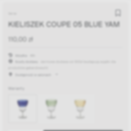
Serax
KIELISZEK COUPE 05 BLUE YAM
110,00 zł
Wysyłka:
48h
Koszty dostawy:
darmowa dostawa od 300zł
(występują wyjątki dla
produktów gabarytowych)
Dostępność w salonach
Warianty