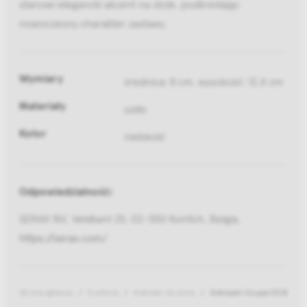
stanowi elegancki akcent na stole, podkreślając
nowoczesny charakter zastawy.
Wymiary
średnica: 8 cm, wysokość: 12,4 cm
Materiały
szkło
Kolor
niebieski
Odpowiedzialność:
SERAX NV, Veldkant 25, 02-550 Kontich, Belgia,
https://serax.com/
Strona główna
Kuchnia
Kieliszki do wina
Kieliszek Coupe 05 Blue 