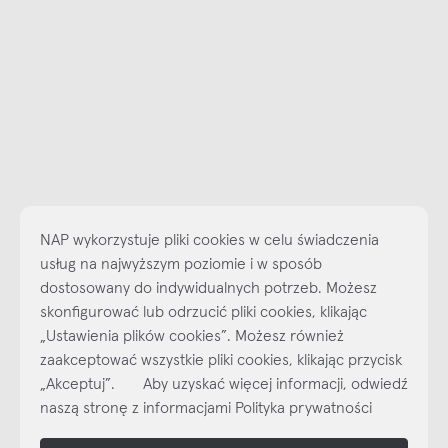
NAP wykorzystuje pliki cookies w celu świadczenia
usług na najwyższym poziomie i w sposób
dostosowany do indywidualnych potrzeb. Możesz
Najlepsze inspiracje i promocje na wyciągnięcie ręki, zapisz się już
skonfigurować lub odrzucić pliki cookies, klikając
dzisiaj do naszego cyklicznego newslettera!
„Ustawienia plików cookies”. Możesz również
Subskrybuj
NEWSLETTER
zaakceptować wszystkie pliki cookies, klikając przycisk
„Akceptuj”. Aby uzyskać więcej informacji, odwiedź
naszą stronę z informacjami Polityka prywatności
shop online