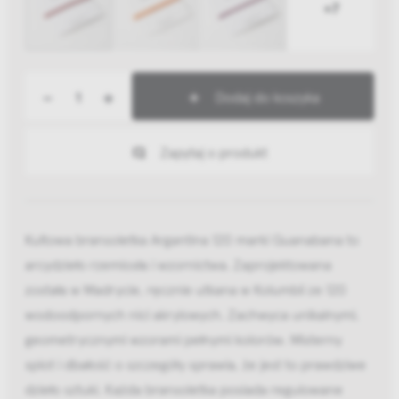
+7
-
+
Dodaj do koszyka
Zapytaj o produkt
Kultowa bransoletka Argantina 120 marki Guanabana to
arcydzieło rzemiosła i wzornictwa. Zaprojektowana
została w Madrycie, ręcznie utkana w Kolumbii ze 120
wodoodpornych nici akrylowych. Zachwyca unikalnymi,
geometrycznymi wzorami pełnymi kolorów. Misterny
splot i dbałość o szczegóły sprawia, że jest to prawdziwe
dzieło sztuki. Każda bransoletka posiada regulowane