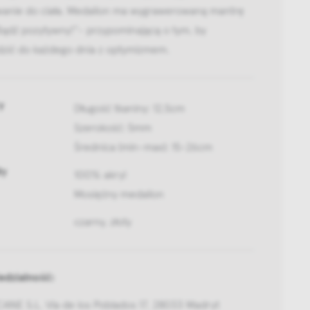
anie do ciała. Medalion ma wygrawerowaną mantrę
Bądź pozytywny!”- przypominającą o tym, by
zić do każdego dnia z optymizmem.
y
Długość tkaniny: 12,5cm
Szerokość: 5mm
Średnica (min-max): 15-26cm
ły
100% akryl
Mosiężny medalion
czarny, złoty
dzialność:
ANE S.L. Vía de los Poblados 17, 28033 Madryt