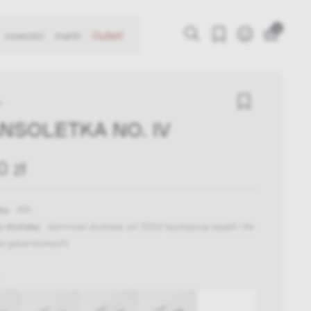
0
nowości
marki
Outlet!
a
NSOLETKA NO. IV
0 zł
ka:
48h
y dostawy:
darmowa dostawa od 300zł
(występują wyjątki dla
w gabarytowych)