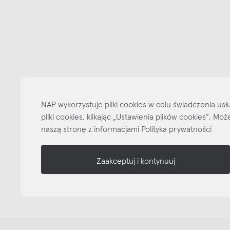
Bądźmy w kontakcie
N
shop online
NAP
informacje
NAP wykorzystuje pliki cookies w celu świadczenia u
nasze media
pliki cookies, klikając „Ustawienia plików cookies”. M
naszą stronę z informacjami Polityka prywatności
Zaakceptuj i kontynuuj
Copyright © NAP, 2025. All rights reserved
Made with 🫐