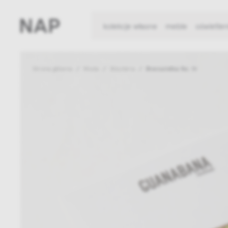
kolekcje własne
meble
oświetlen
Strona główna
Moda
Biżuteria
Bransoletka No. IV