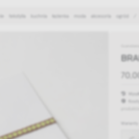
ie
tekstylia
kuchnia
łazienka
moda
akcesoria
ogród
/
Guanaban
BRA
70,0
Wysył
Koszt
produktó
Warianty