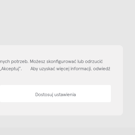
Subskrybuj
NEWSLETTER
 do naszego cyklicznego newslettera!
on-pt: 9.00-17.00
tel. 502 264 081
tel. 500 008 185
online@nap.com.pl
narne
Showroom NAP Żoliborz
NAP contract
NAP magazine
NAP studio
ityka prywatności
Media bank
Warunki sprzedaży
Wzornik tkanin
O nas
lnych potrzeb. Możesz skonfigurować lub odrzucić
isk „Akceptuj”. Aby uzyskać więcej informacji, odwiedź
Dostosuj ustawienia