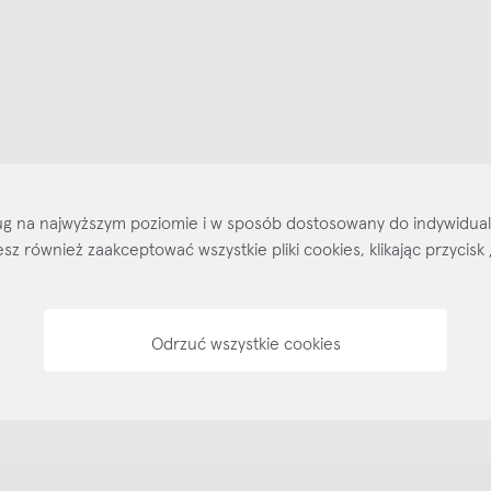
ajlepsze inspiracje i promocje na wyciągnięcie ręki, zapisz się już dzisiaj
p
Salony stacjo
Kontakt
Regulamin
Regulamin voucherów
Pol
sług na najwyższym poziomie i w sposób dostosowany do indywidua
ożesz również zaakceptować wszystkie pliki cookies, klikając przyc
Odrzuć wszystkie cookies