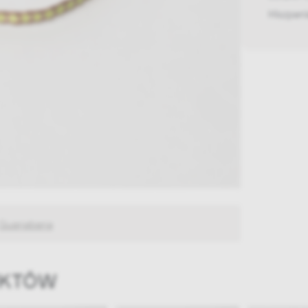
Hiszpan
Guanabana
UKTÓW