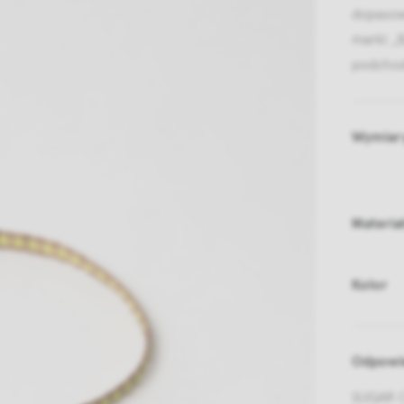
dopasow
marki: „
podchod
Wymiar
Materia
Kolor
Odpowie
SUGAR C