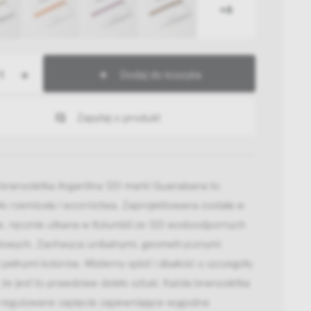
+6
+
Dodaj do koszyka
Zapytaj o produkt
 bransoletka Argantina 120 marki Guanabana to
ło rzemiosła i wzornictwa. Zaprojektowana została w
e, ręcznie utkana w Kolumbii ze 120 wodoodpornych
rylowych. Zachwyca unikalnymi, geometrycznymi
pełnymi kolorów. Misterny splot i dbałość o szczegóły
 że jest to prawdziwe dzieło sztuki. Każda bransoletka
 regulowane zapięcie zapewniające wygodne