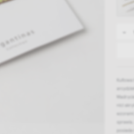
-
Kultowa
arcydzie
Madryci
nici ak
wzorami 
sprawia,
posiada