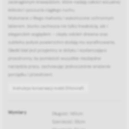
zaokrąglonym krawędziom, które nadają całości wizualnej
lekkości i poczucia ciągłego ruchu.
Wykonane z litego mahoniu i wykończone ochronnym
lakierem, biurko zachwyca nie tylko trwałością, ale i
eleganckim wyglądem – ciepły odcień drewna oraz
subtelny połysk powierzchni dodają mu wyrafinowania.
Gładki blat jest przyjemny w dotyku i wystarczająco
przestronny, by pomieścić wszystkie niezbędne
narzędzia pracy, zachowując jednocześnie wrażenie
porządku i przestrzeni.
Instrukcje konserwacji mebli Ethnicraft
Wymiary
Długość: 140cm
Szerokość: 55cm