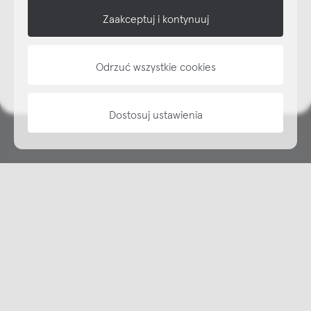
shop online
Zaakceptuj i kontynuuj
NAP
Odrzuć wszystkie cookies
informacje
Dostosuj ustawienia
Copyright © NAP, 2025. All rights reserved
Made with 🫐