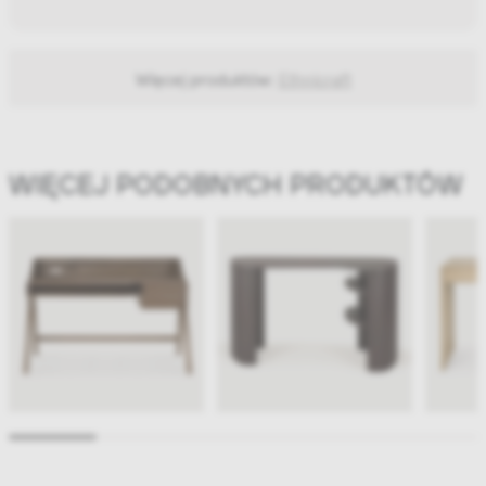
Więcej produktów:
Ethnicraft
WIĘCEJ PODOBNYCH PRODUKTÓW