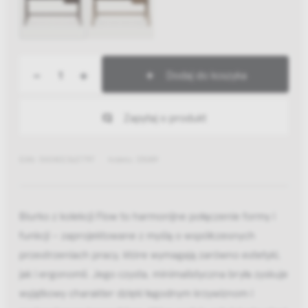
-
+
Dodaj do koszyka
Zapytaj o produkt
EAN: 5404023627797
Indeks: 35089
Biurko z kolekcji Flow to harmonijne połączenie formy i
funkcji – zaprojektowane z myślą o współczesnych
przestrzeniach pracy, które wymagają zarówno estetyki,
jak i ergonomii. Jego czysta, minimalistyczna bryła zyskuje
wyjątkowy charakter dzięki łagodnym krzywiznom i