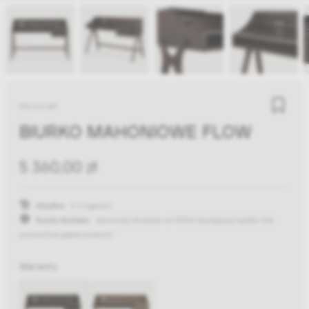
Ethnicraft
BIURKO MAHONIOWE FLOW
5 360,00 zł
Wysyłka:
4-6 tygodni
Koszty dostawy:
darmowa dostawa od 300zł
(występują wyjątki dla
produktów gabarytowych)
Warianty