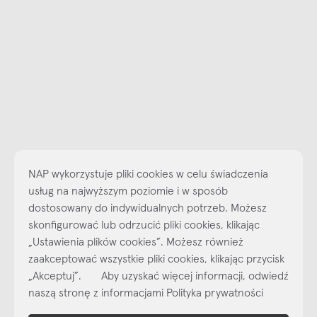
NAP wykorzystuje pliki cookies w celu świadczenia
usług na najwyższym poziomie i w sposób
dostosowany do indywidualnych potrzeb. Możesz
skonfigurować lub odrzucić pliki cookies, klikając
„Ustawienia plików cookies”. Możesz również
Najlepsze inspiracje i promocje na wyciągnięcie ręki, zapisz się już
zaakceptować wszystkie pliki cookies, klikając przycisk
dzisiaj do naszego cyklicznego newslettera!
„Akceptuj”. Aby uzyskać więcej informacji, odwiedź
Subskrybuj
NEWSLETTER
naszą stronę z informacjami Polityka prywatności