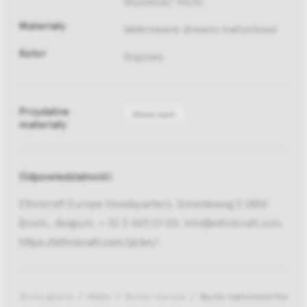
Wysokość: 96cm
Materiały
lakierowane drewno mahoniowe
Kolor
brązowy
Przydatne
Media bank
materiały
Odpowiedzialność:
Ethnicraft Europe Headquarters, Scheldeweg 5 2850
Boom,, Belgium, + 32 3 443 01 00, info@ethnicraft.com,
https://ethnicraft.com/pl/en/
Strona główna
Meble
Biurka i konsole
Biurko mahoniowe Flow